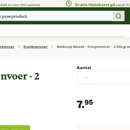
tour
in ruim 160 winkels
Gratis thuisbezorgd
vanaf 5
 jouw product.
Welkoop Muesli - Konijnenvoer - 2 Kilogr
renvoer
Konijnenvoer
Aantal
nvoer - 2
−
7.
95