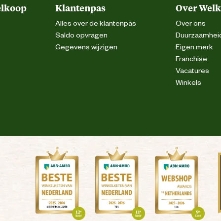
r bewaren. Sluit na gebruik de verpakking.
elkoop
Klantenpas
Over Wel
Alles over de klantenpas
Over ons
Saldo opvragen
Duurzaamhei
Gegevens wijzigen
Eigen merk
Franchise
Vacatures
Winkels