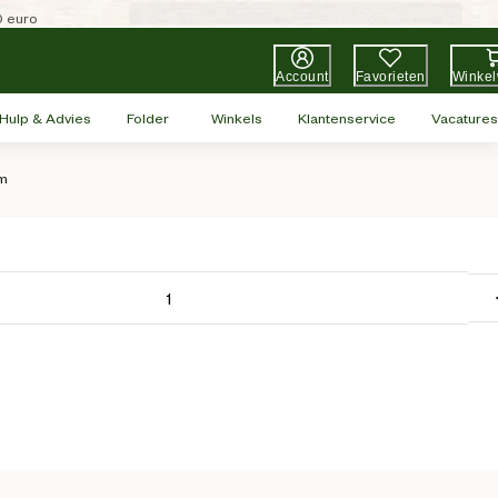
0 euro
Account
Favorieten
Winke
Hulp & Advies
Folder
Winkels
Klantenservice
Vacatures
am