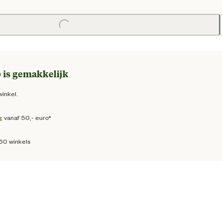
prijs € 7,95
Loading...
 is gemakkelijk
winkel.
g
vanaf 50,- euro*
160 winkels