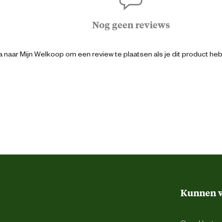
2012181370740
Nog geen reviews
19 cm
 naar Mijn Welkoop om een review te plaatsen als je dit product he
11.7 cm
31 cm
2 Kilogram
g een bakje muesli. Aanbevolen dagelijkse
Kunnen w
ltijden) Muesli Kleine Knaagdieren 10 - 20
Muesli Dwergkonijn (kleine en middelgrote
 (grote rassen) 75 - 120 gram BELANGRIJK
 drinkwater en (kruiden)hooi beschikbaar is.