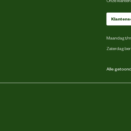
Onze klantens
 haver, erwtenvlokken (6,5%), sojadoppen,
Klantens
, luzernestro (3,8%), zonnebloemzaadvoer,
pitschilfers, banaan (1%), erwten, koolzure
iker)bietmelasse, zonnebloemolie, lijnolie
ciumfosfaat, monocalciumfosfaat, sojaolie,
Maandag t/m 
natriumchloride.
Zaterdag ber
 Ruw as 5,7 % Ruw vet 4 % Calcium 0,73 %
Fosfor 0,40 % Natrium 0,08 %
Alle getoonde
ine D3 990 IE 3a700 Vitamine E (all-rac-
 mg E1 IJzer (IJzersulfaat) 21 mg E1 IJzer
E2 Jodium (Calciumjodaat) 0,4 mg E4 Koper
 mg E5 Mangaan (Mangaanoxyde) 16,8 mg E6
 mg E8 Selenium (Natriumseleniet) 0,08 mg