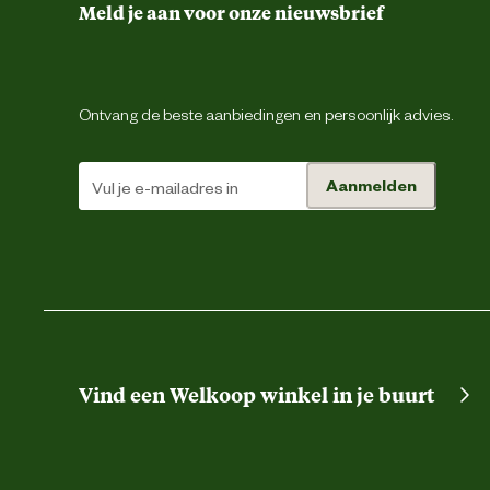
Meld je aan voor onze nieuwsbrief
Luzerne (21,5%), tarwe, maïs,
maïsvlokken, gerst, tarwevlokken
tarwegries, wortel (2,85%), palm
Ingredienten
Ontvang de beste aanbiedingen en persoonlijk advies.
voederkalk, calciumcarbonaat, (su
(0,25%), rode biet (0,20%), dical
Aanmelden
Analytische
Ruw eiwit 13,6 % Ruwe celstof 13 %
bestanddelen
E672 Vitamine A 7.850 IE E671 Vitam
alfa-tocopheryl acetaat) 24
Nutritionele
(IJzer(III)oxide) 585 mg 
toevoegingen
(Koper(II)sulfaat pentahydraat) 3,8
Zink (Zinksulfaat, monohydraat) 28,8
Vind een Welkoop winkel in je buurt
Advies & Onderhoud