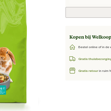
Huidige 
Kopen bij Welkoop
Bestel online of in de 
Gratis thuisbezorgin
Gratis retour
in ruim 