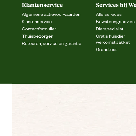
Bewaaradvies
Koel, droog en indien mogelijk donke
Klantenservice
Services bij W
Algemene actievoorwaarden
Alle services
Klantenservice
Bewateringsadvies
Contactformulier
Dierspecialist
Thuisbezorgen
Gratis huisdier
welkomstpakket
Retouren, service en garantie
Grondtest