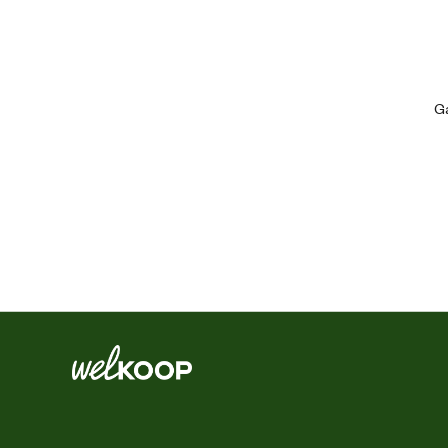
Ean
Artikel breedte
Ga
Artikel diepte
Artikel hoogte
Inhoud consumenten eenheid
Materiaal & Samenstelling
Geef je dier twee keer per da
hoeveelheid (te verdelen over 2 maa
Voedingsvoorschrift
gram Muesli Cavia 30 - 40 gram 
rassen) 45 - 75 gram Muesli Konijn
Zorg dat er altijd vers