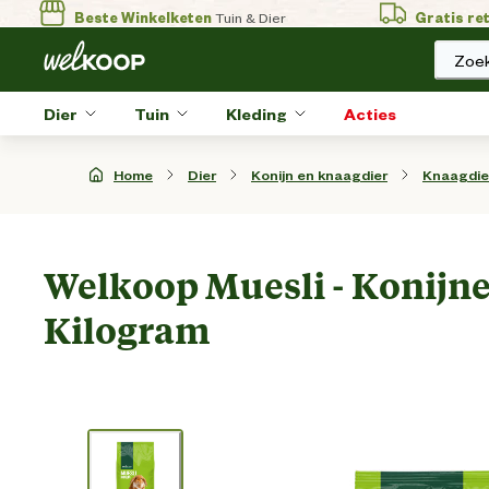
Beste Winkelketen
Tuin & Dier
Gratis re
Zoek
Dier
Tuin
Kleding
Acties
Home
Dier
Konijn en knaagdier
Knaagdie
Welkoop Muesli - Konijne
Kilogram