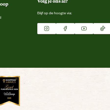
Volg je ons al?
koop
Blijf op de hoogte via:
d