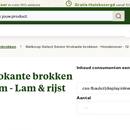
tour
in ruim 160 winkels
Gratis thuisbezorgd
vanaf 5
 jouw product.
Welkoop Select Senior Krokante brokken - Hondenvoer - 12 K
nbrokken
Inhoud consumenten een
rokante brokken
m - Lam & rijst
Aantal
−