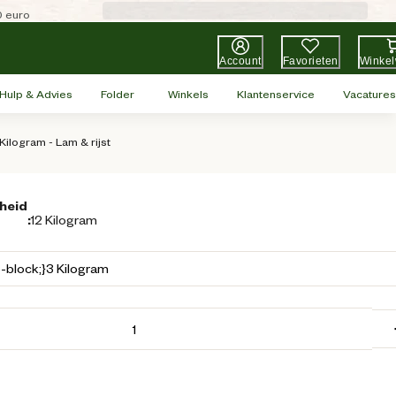
0 euro
Account
Favorieten
Winke
Hulp & Advies
Folder
Winkels
Klantenservice
Vacatures
ilogram - Lam & rijst
heid
:
12 Kilogram