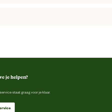
ador van 10, doet het er goed op.
e je helpen?
ervice staat graag voor je klaar.
ervice