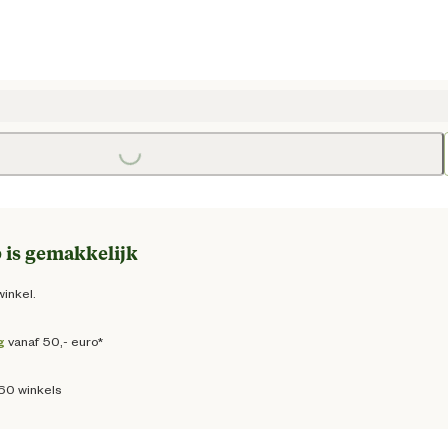
ge prijs € 46,95
Loading...
 is gemakkelijk
winkel.
g
vanaf 50,- euro*
160 winkels