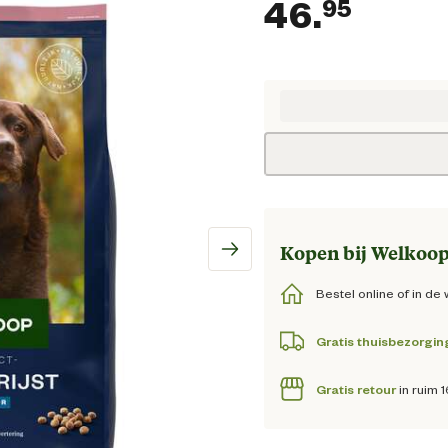
46.
95
Huidi
Kopen bij Welkoop
Bestel online of in de 
Gratis thuisbezorgin
Gratis retour
in ruim 