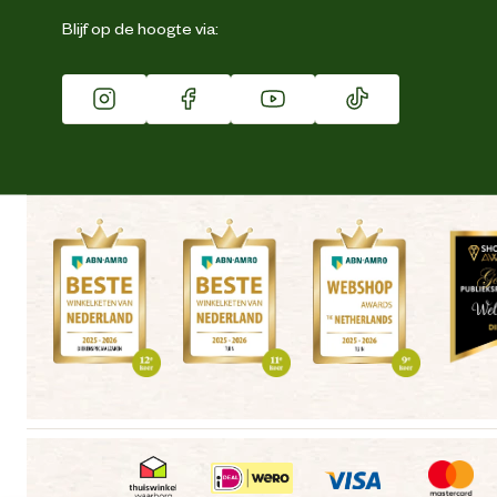
Eigen merk
Blijf op de hoogte via:
Franchise
Vacatures
Winkels