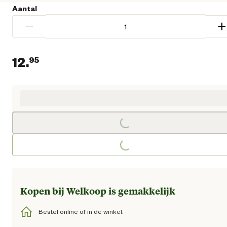
Aantal
−
+
12.
95
Huidige prijs € 12,95
Loading...
Loading...
Kopen bij Welkoop is gemakkelijk
Bestel online of in de winkel.