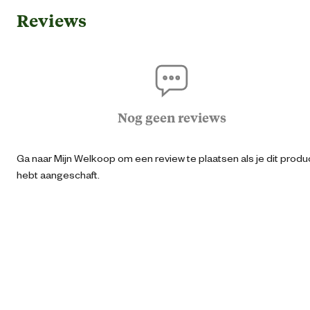
Reviews
Ean
87121292170
Artikel breedte
4 
Artikel diepte
3 
Nog geen reviews
Artikel hoogte
92 
Ga naar Mijn Welkoop om een review te plaatsen als je dit produ
hebt aangeschaft.
Lengte steel
90 
Materiaal & Samenstelling
Materiaal steel
Ess