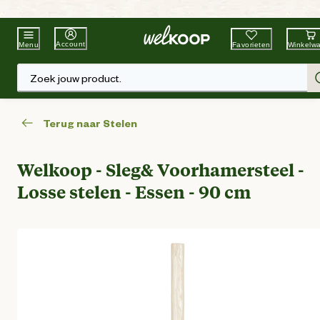
Beste Winkelketen
Tuin & Dier
Account
Favorieten
Winkelw
Menu
Zoek jouw product.
Terug naar Stelen
Welkoop - Sleg& Voorhamersteel -
Losse stelen - Essen - 90 cm