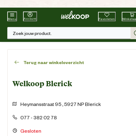
Beste Winkelketen
Tuin & Dier
Account
Favorieten
Winkelw
Menu
Zoek jouw product.
Terug naar winkeloverzicht
Welkoop Blerick
Heymansstraat
95
,
5927 NP
Blerick
077 - 382 02 78
Gesloten