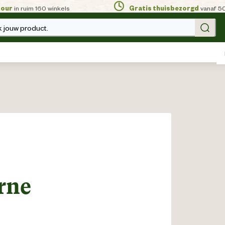
tour
in ruim 160 winkels
Gratis thuisbezorgd
vanaf 5
 jouw product.
rne