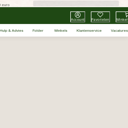
0 euro
Account
Favorieten
Winke
Hulp & Advies
Folder
Winkels
Klantenservice
Vacatures