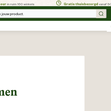
tour
in ruim 160 winkels
Gratis thuisbezorgd
vanaf 5
 jouw product.
men