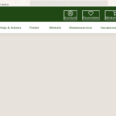
0 euro
Account
Favorieten
Winke
Hulp & Advies
Folder
Winkels
Klantenservice
Vacatures