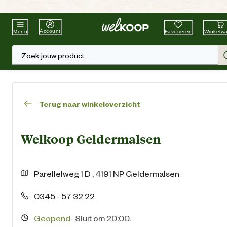
Beste Winkelketen
Tuin & Dier
Account
Favorieten
Winkelw
Menu
Zoek jouw product.
Terug naar winkeloverzicht
Welkoop Geldermalsen
Parellelweg
1 D
,
4191 NP
Geldermalsen
0345 - 57 32 22
Geopend
-
Sluit om 20:00.