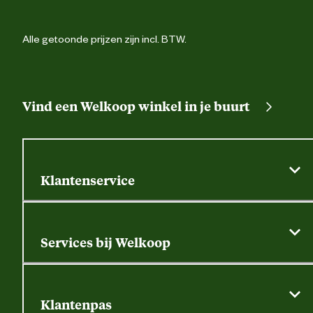
Alle getoonde prijzen zijn incl. BTW.
Vind een Welkoop winkel in je buurt
Klantenservice
Algemene actievoorwaarden
Klantenservice
Services bij Welkoop
Contactformulier
Alle services
Thuisbezorgen
Bewateringsadvies
Retouren, service en garantie
Klantenpas