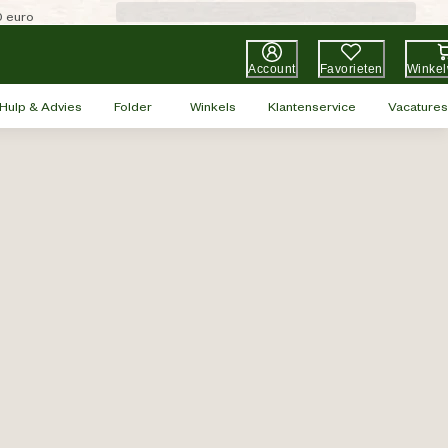
0 euro
Account
Favorieten
Winke
Hulp & Advies
Folder
Winkels
Klantenservice
Vacatures