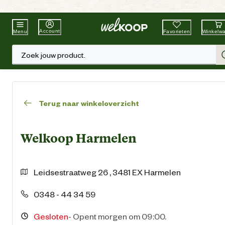
Beste Winkelketen
Tuin & Dier
Account
Favorieten
Winkelw
Menu
Zoek jouw product.
Terug naar winkeloverzicht
Welkoop Harmelen
Leidsestraatweg
26
,
3481 EX
Harmelen
0348 - 44 34 59
Gesloten
-
Opent morgen om 09:00.