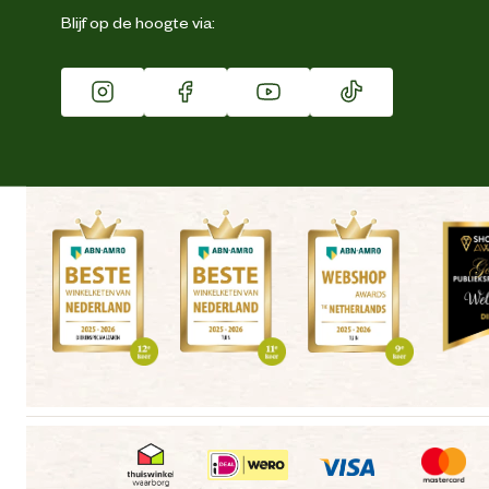
Eigen merk
Blijf op de hoogte via:
Franchise
Vacatures
Winkels