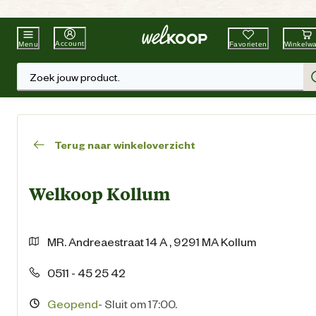
Beste Winkelketen
Tuin & Dier
Account
Favorieten
Winkelw
Menu
Zoek jouw product.
Terug naar winkeloverzicht
Welkoop Kollum
MR. Andreaestraat
14 A
,
9291 MA
Kollum
0511 - 45 25 42
Geopend
-
Sluit om 17:00.