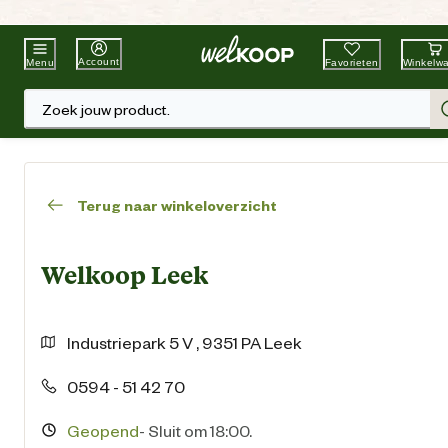
Beste Winkelketen
Tuin & Dier
Account
Favorieten
Winkelw
Menu
Zoek jouw product.
Terug naar winkeloverzicht
Welkoop Leek
Industriepark
5 V
,
9351 PA
Leek
0594 - 51 42 70
Geopend
-
Sluit om 18:00.