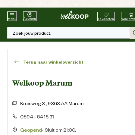
Beste Winkelketen
Tuin & Dier
Account
Favorieten
Winkelw
Menu
Zoek jouw product.
Terug naar winkeloverzicht
Welkoop Marum
Kruisweg
3
,
9363 AA
Marum
0594 - 64 16 31
Geopend
-
Sluit om 21:00.