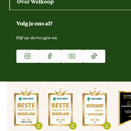
Over Welkoop
Gegevens wijzigen
Over ons
Duurzaamheid
Volg je ons al?
Eigen merk
Blijf op de hoogte via:
Franchise
Vacatures
Winkels