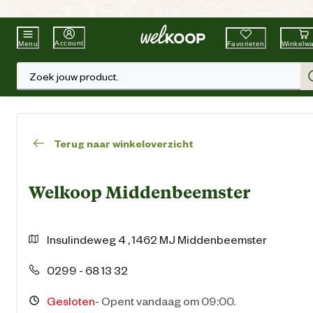
Beste Winkelketen
Tuin & Dier
Account
Favorieten
Winkelw
Menu
Zoek jouw product.
Terug naar winkeloverzicht
Welkoop Middenbeemster
Insulindeweg
4
,
1462 MJ
Middenbeemster
0299 - 68 13 32
Gesloten
-
Opent vandaag om 09:00.