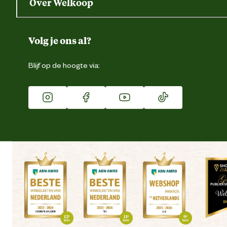
Over Welkoop
Gegevens wijzigen
Over ons
Duurzaamheid
Volg je ons al?
Eigen merk
Blijf op de hoogte via:
Franchise
Vacatures
Winkels