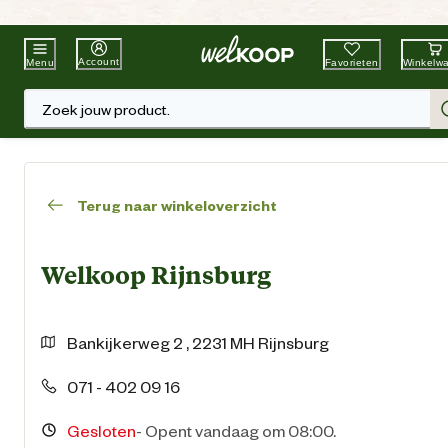
Beste Winkelketen
Tuin & Dier
Account
Favorieten
Winkelw
Menu
Zoek jouw product.
Terug naar winkeloverzicht
Welkoop Rijnsburg
Bankijkerweg
2
,
2231 MH
Rijnsburg
071 - 402 09 16
Gesloten
-
Opent vandaag om 08:00.