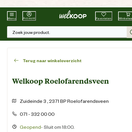
Beste Winkelketen
Tuin & Dier
Account
Favorieten
Winkelw
Menu
Zoek jouw product.
Terug naar winkeloverzicht
Welkoop Roelofarendsveen
Zuideinde
3
,
2371 BP
Roelofarendsveen
071 - 332 00 00
Geopend
-
Sluit om 18:00.