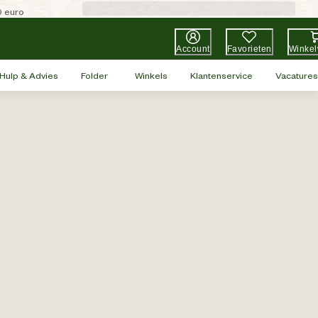
0 euro
Account
Favorieten
Winke
Hulp & Advies
Folder
Winkels
Klantenservice
Vacatures