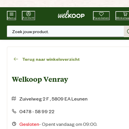
Beste Winkelketen
Tuin & Dier
Account
Favorieten
Winkelw
Menu
Zoek jouw product.
Terug naar winkeloverzicht
Welkoop Venray
Zuivelweg
2 F
,
5809 EA
Leunen
0478 - 58 99 22
Gesloten
-
Opent vandaag om 09:00.