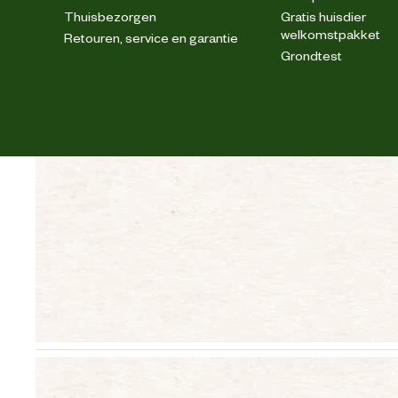
Thuisbezorgen
Gratis huisdier
welkomstpakket
Retouren, service en garantie
Grondtest