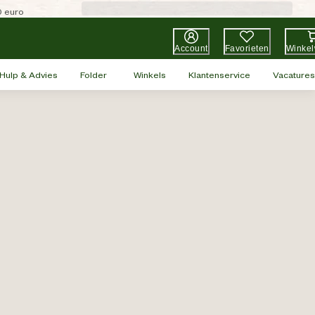
0 euro
Account
Favorieten
Winke
Hulp & Advies
Folder
Winkels
Klantenservice
Vacatures