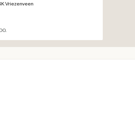
SK
Vriezenveen
00.