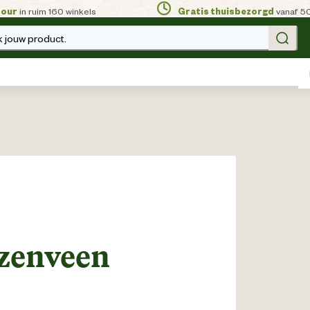
tour
in ruim 160 winkels
Gratis thuisbezorgd
vanaf 5
 jouw product.
zenveen