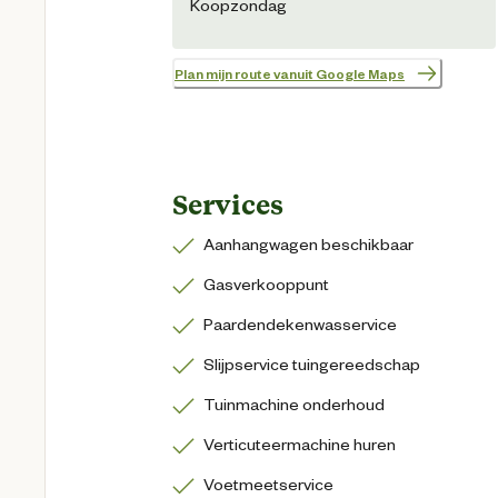
Koopzondag
Plan mijn route vanuit Google Maps
Services
Aanhangwagen beschikbaar
Gasverkooppunt
Paardendekenwasservice
Slijpservice tuingereedschap
Tuinmachine onderhoud
Verticuteermachine huren
Voetmeetservice