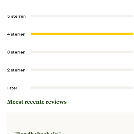
Artikel diepte
87 
5 sterren
Artikel hoogte
20 
4 sterren
Kleur detail
Bla
3 sterren
Lengte
87 
2 sterren
Materiaal & Samenstelling
1 ster
Materiaal
Kunstst
Meest recente reviews