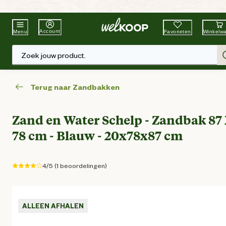
Beste Winkelketen
Tuin & Dier
Account
Favorieten
Winkelw
Menu
Zoek jouw product.
Terug naar Zandbakken
Zand en Water Schelp - Zandbak 87
78 cm - Blauw - 20x78x87 cm
4/5 (1 beoordelingen)
ALLEEN AFHALEN