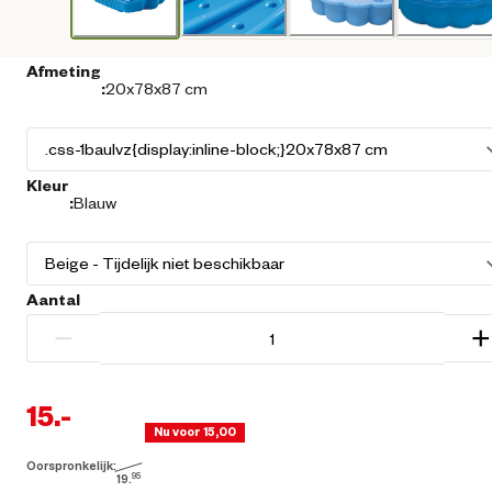
Afmeting
:
20x78x87 cm
Kleur
:
Blauw
Aantal
−
+
15.
-
Nu voor 15,00
Oorspronkelijk:
Huidige prijs € 15,00
19.
95