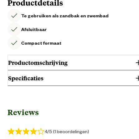
Productdetails
Te gebruiken als zandbak en zwembad
Afsluitbaar
Compact formaat
Productomschrijving
Specificaties
Algemene informatie
Reviews
Ean
54250003375
Artikel breedte
78 
4/5 (1 beoordelingen)