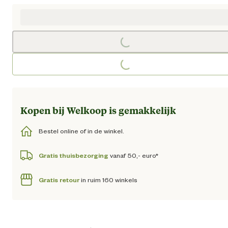
Oorspronkelijke prijs € 19,95
Loading...
Loading...
Kopen bij Welkoop is gemakkelijk
Bestel online of in de winkel.
Gratis thuisbezorging
vanaf 50,- euro*
Gratis retour
in ruim 160 winkels