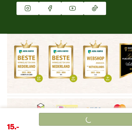
Vacatures
Winkels
Loading...
15.
-
Algemene voorwaarden
Copyright
Cookieverklaring
|
|
|