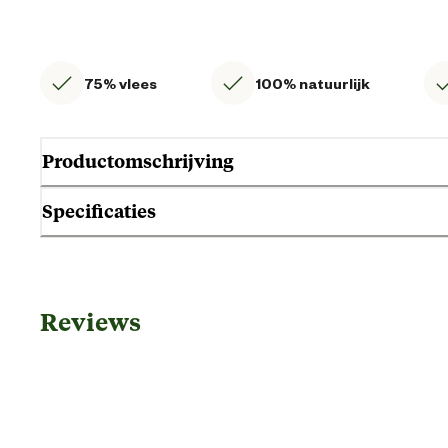
75% vlees
100% natuurlijk
Productomschrijving
Specificaties
Gebruik & Geschiktheid
Reviews
Geschikt voor gezondheid
Geschikt voor leeftijdsfase
Geschikt voor ras