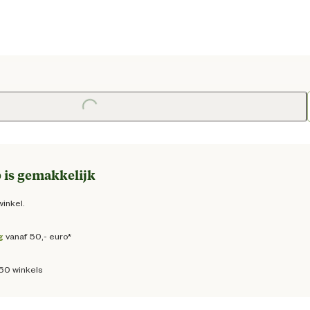
prijs € 7,75
Loading...
 is gemakkelijk
winkel.
g
vanaf 50,- euro*
160 winkels