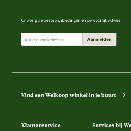
Smaak aroma detail
Ontvang de beste aanbiedingen en persoonlijk advies.
Materiaal & Samenstelling
Aanmelden
Type voer
Voedingsgerelateerde
eigenschappen
Vind een Welkoop winkel in je buurt
Z
De aanbevolen dagelijkse hoeveel
raden aan om het gewicht van je
Voedingsvoorschrift
Klantenservice
Services bij W
rantsoen aan te passen. We raden aa