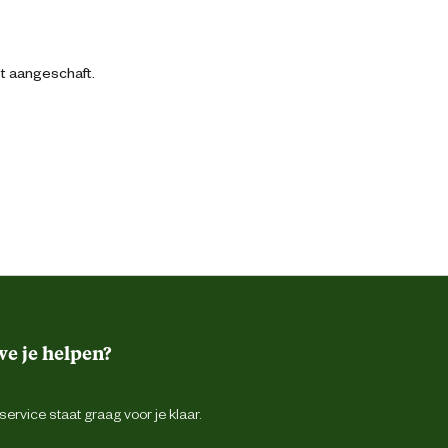
bt aangeschaft.
e je helpen?
ervice staat graag voor je klaar.