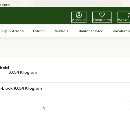
0 euro
Account
Favorieten
Winke
Hulp & Advies
Folder
Winkels
Klantenservice
Vacatures
heid
:
0.34 Kilogram