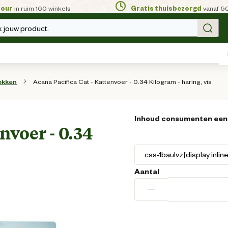
tour
in ruim 160 winkels
Gratis thuisbezorgd
vanaf 5
 jouw product.
Acana Pacifica Cat - Kattenvoer - 0.34 Kilogram - haring, vis
okken
Inhoud consumenten een
nvoer - 0.34
Aantal
−