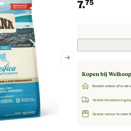
7.
75
Huidige 
Kopen bij Welkoop
Bestel online of in de 
Gratis thuisbezorgin
Gratis retour
in ruim 