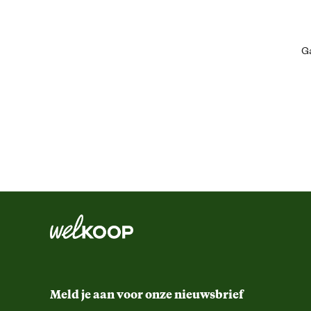
Algemene informatie
Ga
Ean
Artikel breedte
Artikel diepte
Artikel hoogte
Inhoud consumenten eenheid
Leefomgeving
Meld je aan voor onze nieuwsbrief