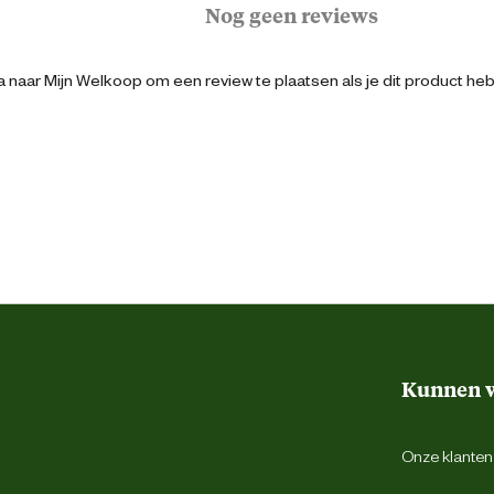
Nog geen reviews
 naar Mijn Welkoop om een review te plaatsen als je dit product he
0064992714628
23 cm
9 cm
32 cm
Kunnen w
0.34 Kilogram
Onze klantens
Binnen en buiten