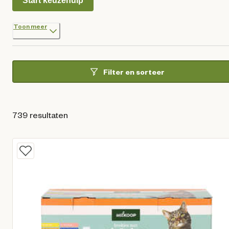
Start keuzehulp
Toon meer
Filter en sorteer
739 resultaten