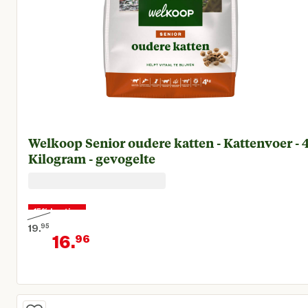
Welkoop Senior oudere katten - Kattenvoer - 
Kilogram - gevogelte
15% korting
19.
95
16.
96
Oorspronkelijke prijs € 19,95
Huidige prijs € 16,96