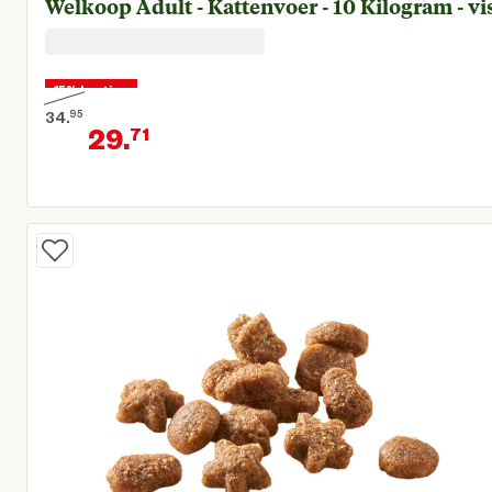
Welkoop Adult - Kattenvoer - 10 Kilogram - vi
15% korting
34.
95
29.
71
Oorspronkelijke prijs € 34,95
Huidige prijs € 29,71