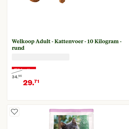
Welkoop Adult - Kattenvoer - 10 Kilogram -
rund
15% korting
34.
95
29.
71
Oorspronkelijke prijs € 34,95
Huidige prijs € 29,71