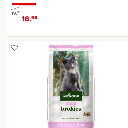
15% korting
19.
95
16.
96
Oorspronkelijke prijs € 19,95
Huidige prijs € 16,96