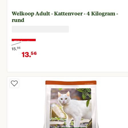
Welkoop Adult - Kattenvoer - 4 Kilogram -
rund
15% korting
15.
95
13.
56
Oorspronkelijke prijs € 15,95
Huidige prijs € 13,56