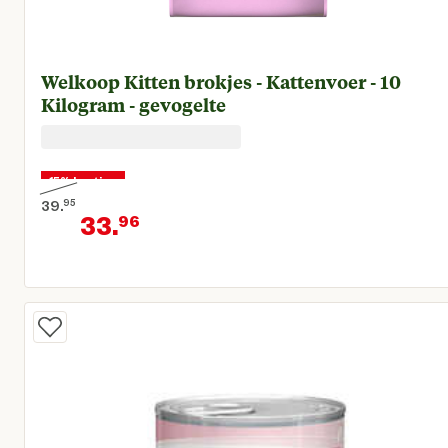
Welkoop Kitten brokjes - Kattenvoer - 10
Kilogram - gevogelte
15% korting
39.
95
33.
96
Oorspronkelijke prijs € 39,95
Huidige prijs € 33,96