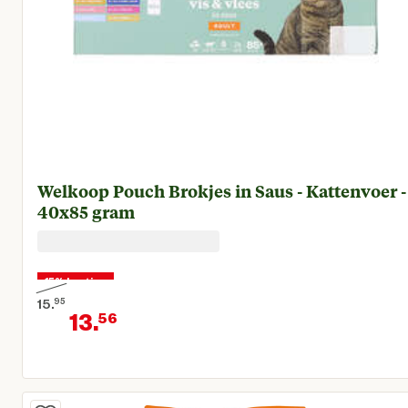
Welkoop Pouch Brokjes in Saus - Kattenvoer -
40x85 gram
15% korting
15.
95
13.
56
Oorspronkelijke prijs € 15,95
Huidige prijs € 13,56