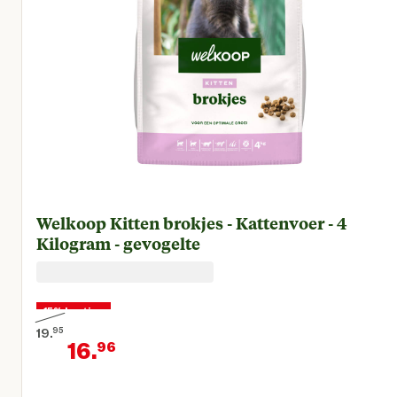
Welkoop Kitten brokjes - Kattenvoer - 4
Kilogram - gevogelte
15% korting
19.
95
16.
96
Oorspronkelijke prijs € 19,95