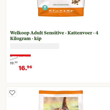
Welkoop Adult Sensitive - Kattenvoer - 4
Kilogram - kip
15% korting
19.
95
16.
96
Oorspronkelijke prijs € 19,95
Huidige prijs € 16,96