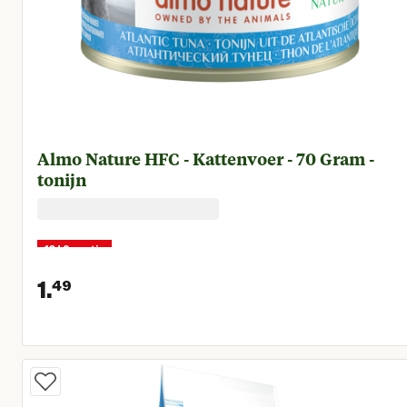
Almo Nature HFC - Kattenvoer - 70 Gram -
tonijn
10+2 gratis
1.
49
Huidige prijs € 1,49