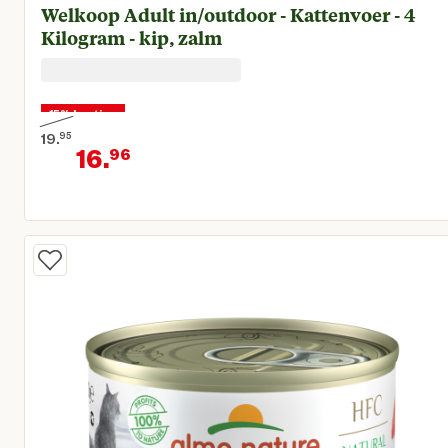
Welkoop Adult in/outdoor - Kattenvoer - 4
Kilogram - kip, zalm
15% korting
19.
95
16.
96
Oorspronkelijke prijs € 19,95
Huidige prijs € 16,96