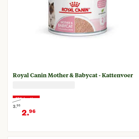
Royal Canin Mother & Babycat - Kattenvoer
25% korting
3.
95
2.
96
Oorspronkelijke prijs € 3,95
Huidige prijs € 2,96