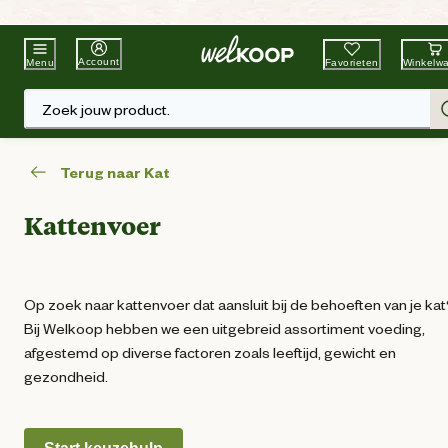
Beste Winkelketen
Tuin & Dier
Account
Favorieten
Winkelw
Menu
Zoek jouw product.
Terug naar Kat
Kattenvoer
Op zoek naar kattenvoer dat aansluit bij de behoeften van je ka
Bij Welkoop hebben we een uitgebreid assortiment voeding,
afgestemd op diverse factoren zoals leeftijd, gewicht en
gezondheid.