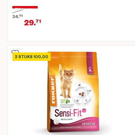
15% korting
34.
95
29.
71
Oorspronkelijke prijs € 34,95
Huidige prijs € 29,71
2 STUKS 100,00