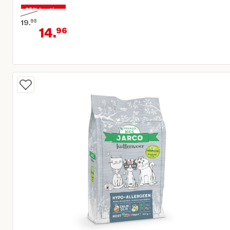
25% korting
19.
95
14.
96
Oorspronkelijke prijs € 19,95
Huidige prijs € 14,96