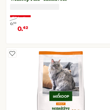
15% korting
0.
50
0.
42
Oorspronkelijke prijs € 0,50
Huidige prijs € 0,42