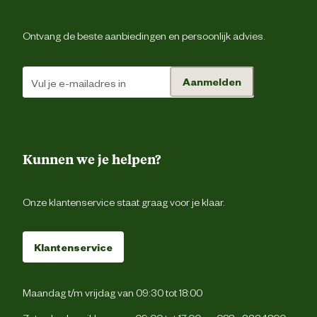
Samenstelling
hond (5%) hulpstoffen q.s. 1 halsband 10
Ontvang de beste aanbiedingen en persoonlijk advies.
Advies & Onderhoud
Aanmelden
Bewaaradvies
Op kamertemperatuur bewar
Plaats de ADAPTIL Calm halsband om de hals v
je hond en stel hem goed af. De halsband die
onafgebroken om de nek van de hond te zitte
Kunnen we je helpen?
behalve wanneer je de hond wast met shampoo 
Advies
wanneer hij in aanraking komt met chloorwat
gebruik
(zwembad). De feromonen komen vrij do
Onze klantenservice staat graag voor je klaar.
lichaamswarmte. 1 halsband biedt 4 wek
constante ondersteuning. De halsband vo
middelgrote en grote honden past rond een n
tot 62,5 cm, voor honden tot ongeveer 50 k
Klantenservice
Maandag t/m vrijdag van 09:30 tot 18:00