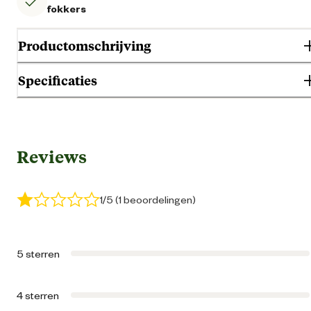
fokkers
Productomschrijving
Specificaties
Gebruik & Geschiktheid
Reviews
Geschikt voor diersoort
Ho
Geschikt voor gezondheid
Kalmere
1/5 (1 beoordelingen)
Alle leeftijd
5 sterren
Geschikt voor leeftijdsfase
Seni
4 sterren
Volwass