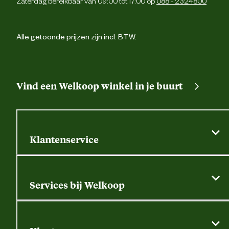
Zaterdag bereikbaar van 09:00 tot 17:00 op
088 - 2324800
Alle getoonde prijzen zijn incl. BTW.
Vind een Welkoop winkel in je buurt
Klantenservice
Algemene actievoorwaarden
Klantenservice
Services bij Welkoop
Contactformulier
Alle services
Thuisbezorgen
Bewateringsadvies
Retouren, service en garantie