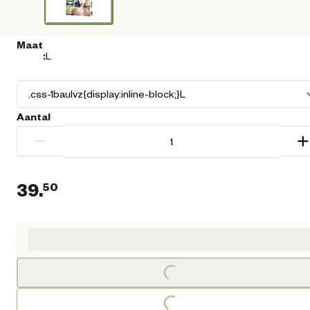
Maat
:
L
Aantal
−
+
39.
50
Huidige prijs € 39,50
Loading...
Loading...