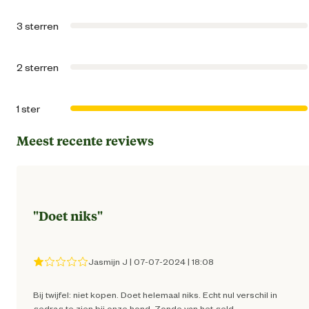
3 sterren
Algemene informatie
2 sterren
Ean
34111121164
1 ster
Algemene maat
Meest recente reviews
Artikel breedte
11.3 
Artikel diepte
2.8 
"
Doet niks
"
Artikel hoogte
20.7 
Jasmijn J
|
07-07-2024
|
18:08
Kleur detail
Bla
Bij twijfel: niet kopen. Doet helemaal niks. Echt nul verschil in
gedrag te zien bij onze hond. Zonde van het geld.