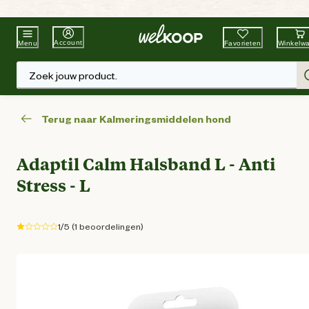
Beste Winkelketen
Tuin & Dier
Account
Favorieten
Winkelw
Menu
Zoek jouw product.
Terug naar Kalmeringsmiddelen hond
Adaptil Calm Halsband L - Anti
Stress - L
1/5 (1 beoordelingen)