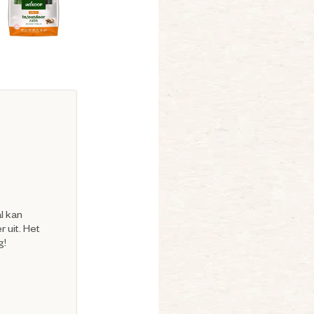
al kan
 uit. Het
g!