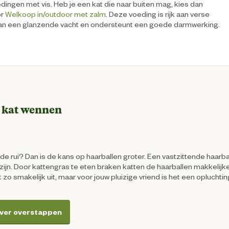
edingen met vis. Heb je een kat die naar buiten mag, kies dan
or
Welkoop in/outdoor met zalm
. Deze voeding is rijk aan verse
 aan een glanzende vacht en ondersteunt een goede darmwerking.
e kat wennen
in de rui? Dan is de kans op haarballen groter. Een vastzittende haarb
 zijn. Door kattengras te eten braken katten de haarballen makkelijker
et zo smakelijk uit, maar voor jouw pluizige vriend is het een opluchtin
ver overstappen