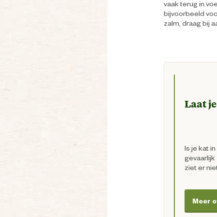
vaak terug in vo
bijvoorbeeld vo
zalm, draag bij
Laat j
Is je kat 
gevaarlijk
ziet er ni
Meer o