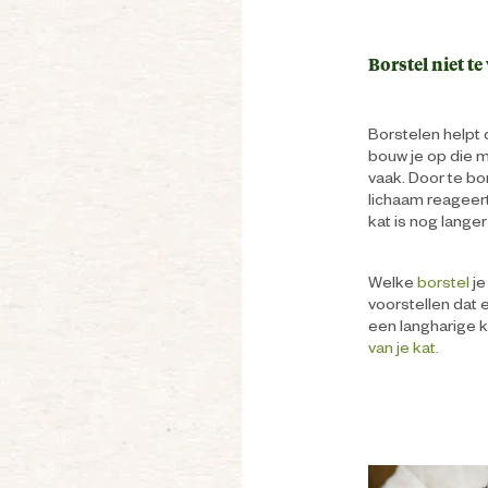
Borstel niet te
Borstelen helpt 
bouw je op die m
vaak. Door te bor
lichaam reageer
kat is nog langer 
Welke
borstel
je
voorstellen dat 
een langharige 
van je kat.