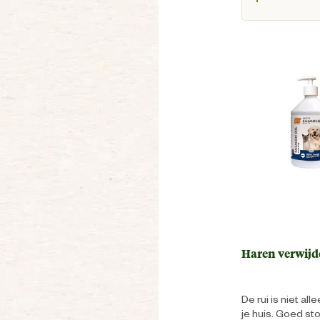
Haren verwijd
De rui is niet al
je huis. Goed st