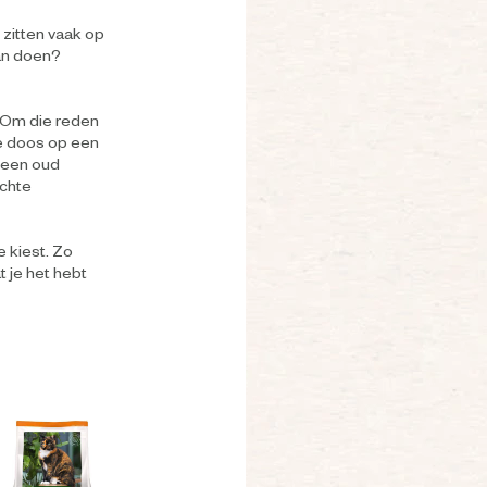
n zitten vaak op
dan doen?
 Om die reden
de doos op een
r een oud
achte
e kiest. Zo
t je het hebt