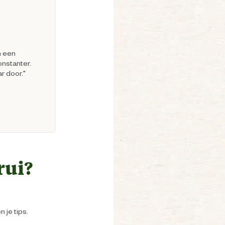
n een
onstanter.
r door."
rui?
 je tips.