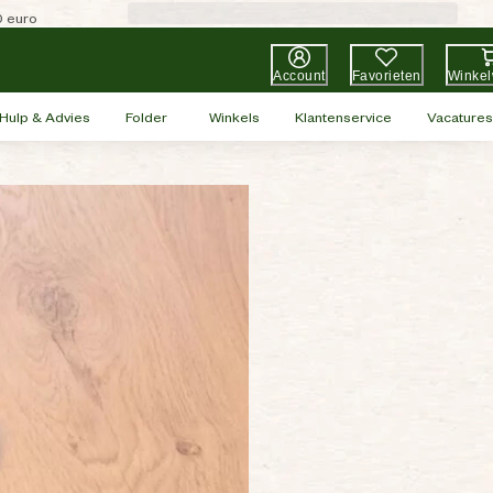
0 euro
Account
Favorieten
Winke
Hulp & Advies
Folder
Winkels
Klantenservice
Vacatures