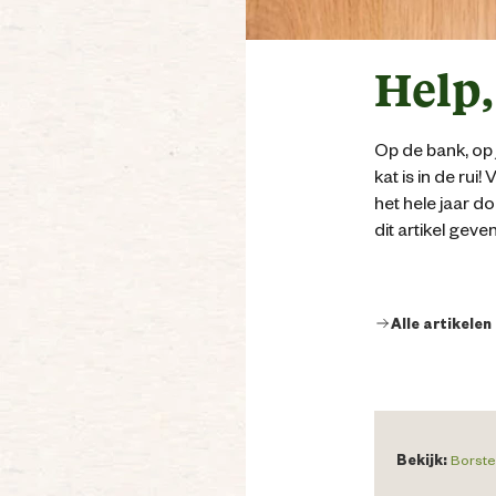
Help,
Op de bank, op j
kat is in de rui
het hele jaar d
dit artikel geven
Alle artikelen
Bekijk:
Borste