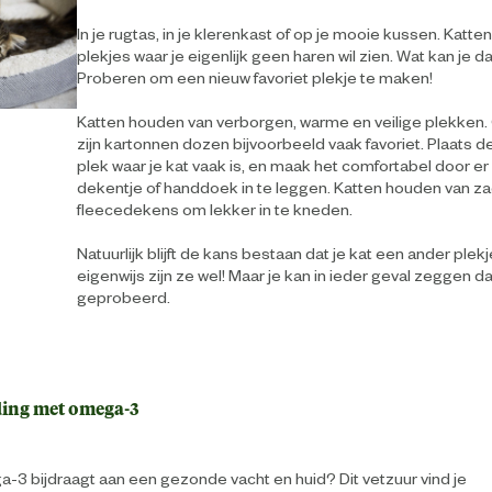
In je rugtas, in je klerenkast of op je mooie kussen. Katte
plekjes waar je eigenlijk geen haren wil zien. Wat kan je 
Proberen om een nieuw favoriet plekje te maken!
Katten houden van verborgen, warme en veilige plekken.
zijn kartonnen dozen bijvoorbeeld vaak favoriet. Plaats 
plek waar je kat vaak is, en maak het comfortabel door e
dekentje of handdoek in te leggen. Katten houden van z
fleecedekens om lekker in te kneden.
Natuurlijk blijft de kans bestaan dat je kat een ander plekj
eigenwijs zijn ze wel! Maar je kan in ieder geval zeggen da
geprobeerd.
ding met omega-3
a-3 bijdraagt aan een gezonde vacht en huid? Dit vetzuur vind je