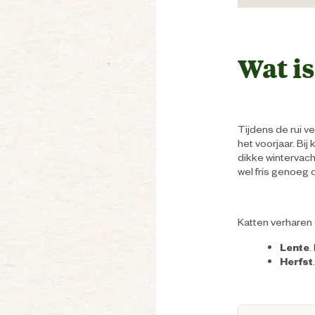
Wat is
Tijdens de rui v
het voorjaar. Bij
dikke wintervac
wel fris genoeg o
Katten verharen 
Lente
.
Herfst