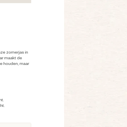
onze zomerjas in
jaar maakt de
te houden, maar
ht.
ht.