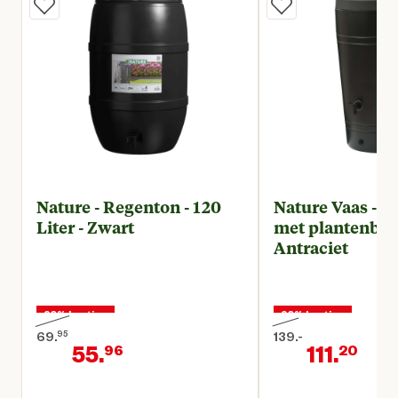
Nature - Regenton - 120
Nature Vaas - 
Liter - Zwart
met plantenbak
Antraciet
20% korting
20% korting
69.
95
139.
-
55.
111.
96
20
Oorspronkelijke prijs € 69,95
Oorspronkelijke prij