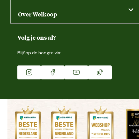
Gratis huisdier welkomstpakket
Saldo opvragen
Grondtest
Over Welkoop
Gegevens wijzigen
Over ons
Duurzaamheid
Volg je ons al?
Eigen merk
Blijf op de hoogte via:
Franchise
Vacatures
Winkels