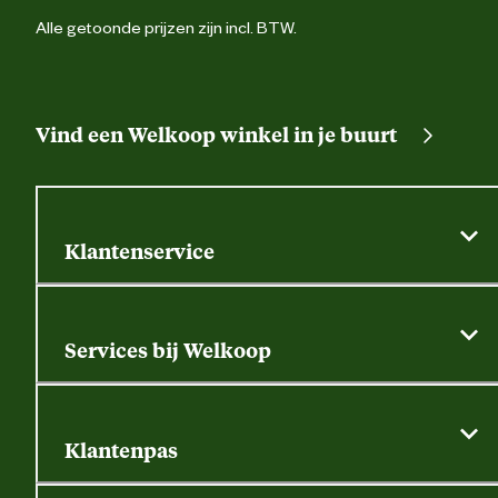
Alle getoonde prijzen zijn incl. BTW.
Vind een Welkoop winkel in je buurt
Klantenservice
Algemene actievoorwaarden
Klantenservice
Services bij Welkoop
Contactformulier
Alle services
Thuisbezorgen
Bewateringsadvies
Retouren, service en garantie
Klantenpas
Dierspecialist
Alles over de klantenpas