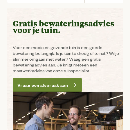
Huidige prijs € 55,96
Huid
Gratis bewateringsadvies
voor je tuin.
Voor een mooie en gezonde tuin is een goede
bewatering belangrijk. Is je tuin te droog of te nat? Wil je
slimmer omgaan met water? Vraag een gratis
bewateringadvies aan. Je krijgt meteen een
maatwerkadvies van onze tuinspecialist.
Vraag een afspraak aan