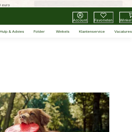
0 euro
Account
Favorieten
Winke
Hulp & Advies
Folder
Winkels
Klantenservice
Vacatures