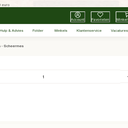
0 euro
Account
Favorieten
Winke
Hulp & Advies
Folder
Winkels
Klantenservice
Vacatures
 - Scheermes