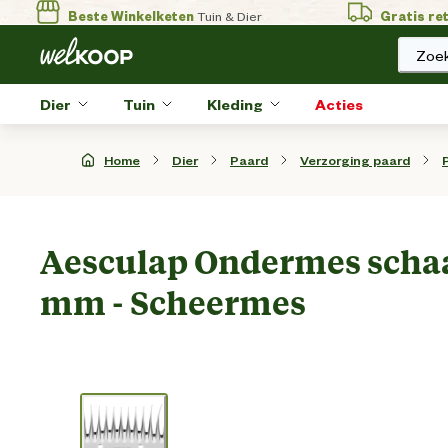
Beste Winkelketen
Tuin & Dier
Gratis re
Zoek
Dier
Tuin
Kleding
Acties
Home
Dier
Paard
Verzorging paard
Aesculap Ondermes schaa
mm - Scheermes