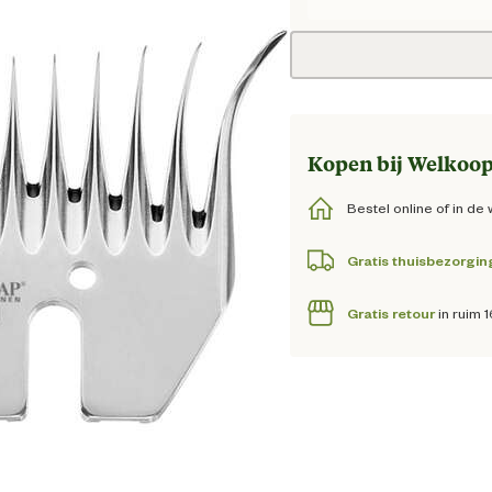
Huidig
Kopen bij Welkoop
Bestel online of in de 
Gratis thuisbezorgin
Gratis retour
in ruim 