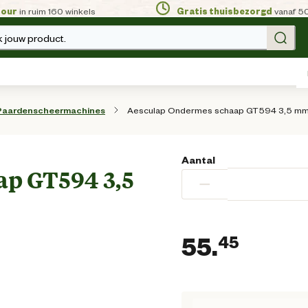
tour
in ruim 160 winkels
Gratis thuisbezorgd
vanaf 5
 jouw product.
Aesculap Ondermes schaap GT594 3,5 mm
Paardenscheermachines
Aantal
p GT594 3,5
−
55.
45