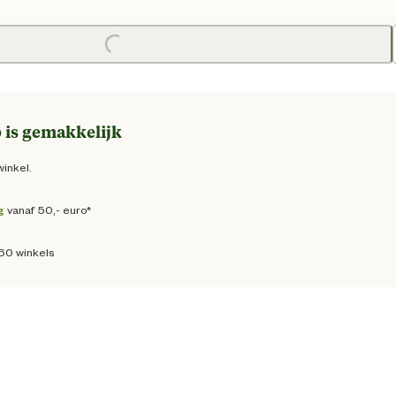
e prijs € 55,45
Loading...
 is gemakkelijk
winkel.
g
vanaf 50,- euro*
160 winkels