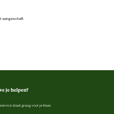
bt aangeschaft.
e je helpen?
ervice staat graag voor je klaar.