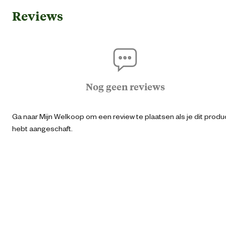
Reviews
Geschikt voor locatie
Buit
Geschikt voor werktuig
Grastrimm
Algemene informatie
Nog geen reviews
Ean
40474275225
Ga naar Mijn Welkoop om een review te plaatsen als je dit produ
hebt aangeschaft.
Aantal
Artikel breedte
12 
Artikel diepte
3.5 