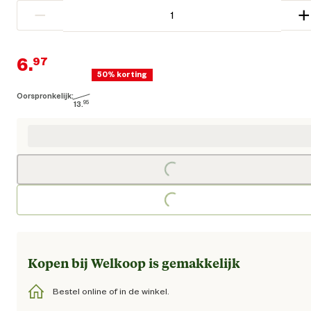
−
+
6.
97
50% korting
Oorspronkelijk:
Huidige prijs € 6,97
13.
95
Oorspronkelijke prijs € 13,95
Loading...
Loading...
Kopen bij Welkoop is gemakkelijk
Bestel online of in de winkel.