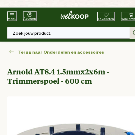
Beste Winkelketen
Tuin & Dier
Account
Favorieten
Winkelw
Menu
Zoek jouw product.
Terug naar Onderdelen en accessoires
Arnold AT8.4 1.5mmx2x6m -
Trimmerspoel - 600 cm