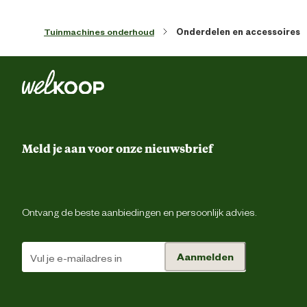
Artikel hoogte
19 
Tuinmachines onderhoud
Onderdelen en accessoires
Diameter draad
1.5 
Kleur detail
Zwa
Lengte
600 
Meld je aan voor onze nieuwsbrief
Type draad
Dubbele dra
Materiaal & Samenstelling
Ontvang de beste aanbiedingen en persoonlijk advies.
Materiaal
Kunstst
Aanmelden
Advies & Onderhoud