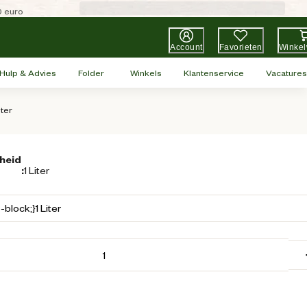
0 euro
Account
Favorieten
Winke
Hulp & Advies
Folder
Winkels
Klantenservice
Vacatures
iter
heid
:
1 Liter