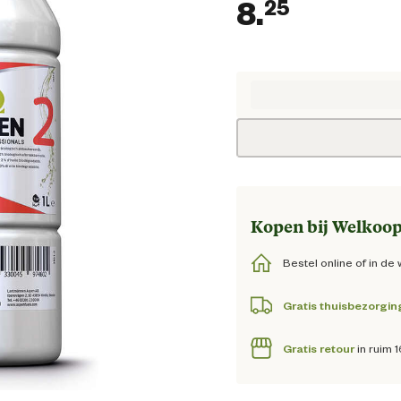
8.
25
Huidige
Kopen bij Welkoop
Bestel online of in de 
Gratis thuisbezorgin
Gratis retour
in ruim 