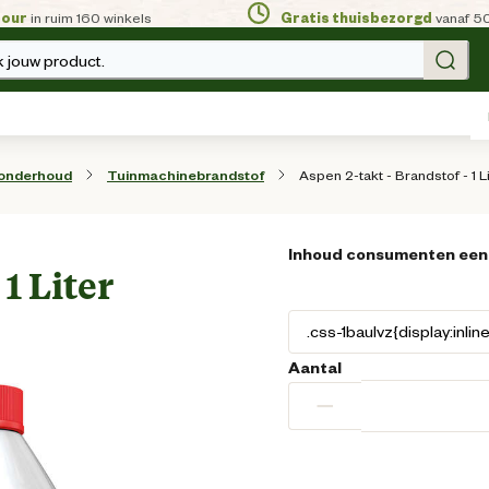
tour
in ruim 160 winkels
Gratis thuisbezorgd
vanaf 5
 jouw product.
Aspen 2-takt - Brandstof - 1 L
 onderhoud
Tuinmachinebrandstof
Inhoud consumenten een
1 Liter
Aantal
−