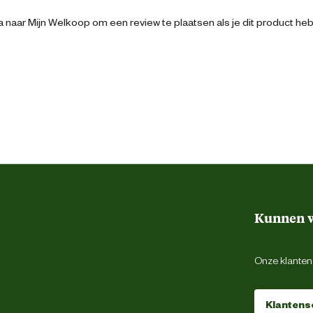
25.8 cm
 naar Mijn Welkoop om een review te plaatsen als je dit product he
1 Liter
ilieu.
eler in gebruik.
ge temperaturen.
 betere werking.
e machine!
De Vlotkampweg 77 6545 AE Nijmegen
info@gelders.nl
Kunnen w
Onze klantens
Klantens