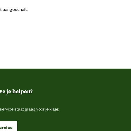
bt aangeschaft.
e je helpen?
ervice staat graag voor je klaar.
ervice