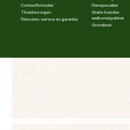
Contactformulier
Dierspecialist
Thuisbezorgen
Gratis huisdier
welkomstpakket
Retouren, service en garantie
Grondtest