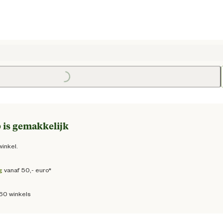
 prijs € 8,25
Loading...
Loading
 is gemakkelijk
winkel.
g
vanaf 50,- euro*
160 winkels