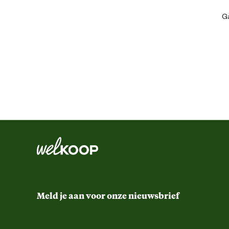
Artikel hoogte
Ga
En dat is nog niet alles! Aspen 2T heeft nog meer voordelen:
Zelfmengend: gemakkelijk in gebruik.
Inhoud consumenten eenheid
Goed biologisch afbreekbaar en niet-toxisch: beter voor het m
Extreem weinig rook en geur bij hoge temperaturen: comfortab
Motor blijft goed gesmeerd: optimale prestaties, zelfs bij ho
Verantwoordelijke marktdeelnemer (EU)
Houdt de motor en bougies schoon: minder onderhoud en een
Kies voor Aspen 2 en ervaar de voordelen voor jezelf, het milieu en j
Verantwoordelijke marktdeelnemer postadres
Verantwoordelijke marktdeelnemer mailadres
Meld je aan voor onze nieuwsbrief