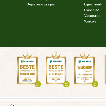
Gegevens wijzigen
Eigen merk
Franchise
Vacatures
Winkels