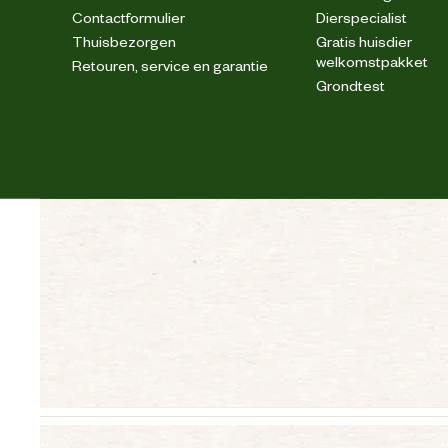
Contactformulier
Dierspecialist
Thuisbezorgen
Gratis huisdier
welkomstpakket
Retouren, service en garantie
Grondtest