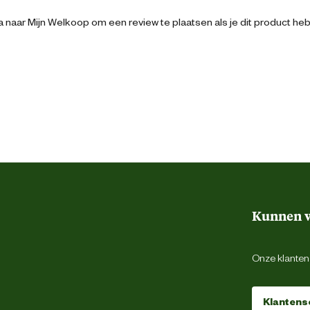
 naar Mijn Welkoop om een review te plaatsen als je dit product he
Volwassen
8711231148981
Vloeistof
Kunnen w
in. Bevat Ethyl 2,3-epoxy-3-phenylbutyrate,
Cineole, Linalool, Valerian Root Oil
Onze klantens
Klantens