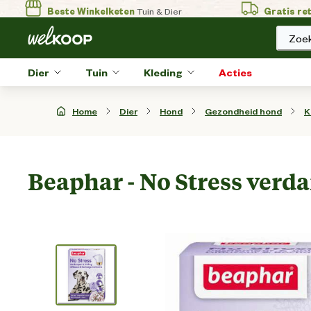
Beste Winkelketen
Tuin & Dier
Gratis re
Zoek
Dier
Tuin
Kleding
Acties
Home
Dier
Hond
Gezondheid hond
K
Beaphar - No Stress ver