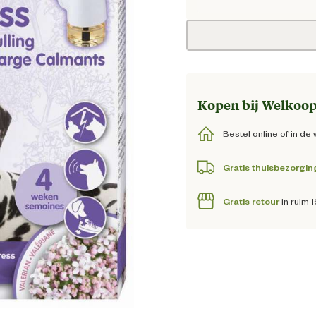
Huidig
Kopen bij Welkoop
Bestel online of in de 
Gratis thuisbezorgin
Gratis retour
in ruim 