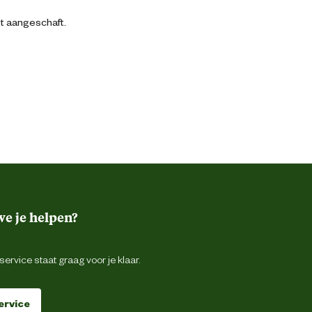
bt aangeschaft.
e je helpen?
ervice staat graag voor je klaar.
ervice