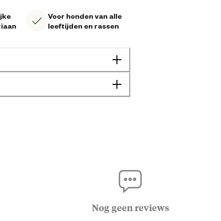
jke
Voor honden van alle
riaan
leeftijden en rassen
Hond
Kalmerend
Alle leeftijden
Nog geen reviews
Senior