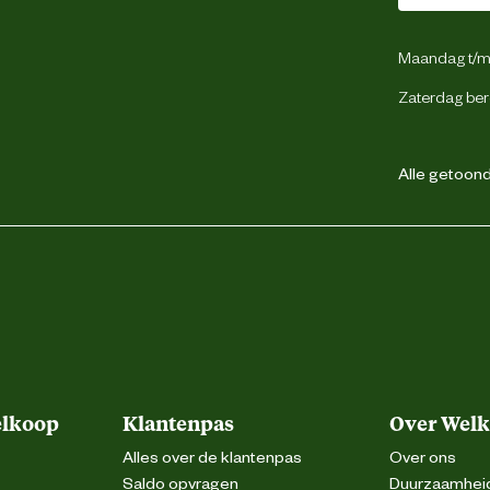
op de verdamper en steek de stekker in het
rdampt is, de verdamper uit het stopcontact
50m². Kies een stopcontact in de omgeving
Maandag t/m 
al effect. Vanaf ca. 1 uur na het aansluiten
werkzaam.
Zaterdag ber
Alle getoonde
elkoop
Klantenpas
Over Wel
Alles over de klantenpas
Over ons
Saldo opvragen
Duurzaamhei