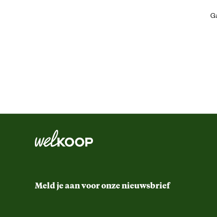
Ga
Algemene informatie
Ean
Productvorm
Materiaal & Samenstelling
Natuurlijke extracten van valeriaan en lavand
Samenstelling
Meld je aan voor onze nieuwsbrief
Advies & Onderhoud