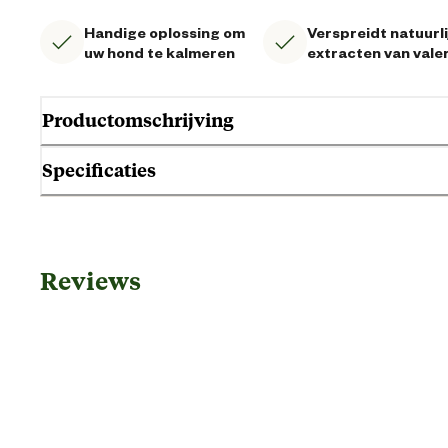
Handige oplossing om
Verspreidt natuurli
uw hond te kalmeren
extracten van vale
Productomschrijving
Specificaties
Gebruik & Geschiktheid
Reviews
Geschikt voor diersoort
Geschikt voor gezondheid
Geschikt voor leeftijdsfase