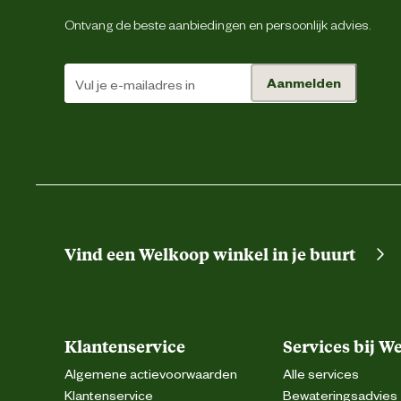
Draai de dop van de vulling los. Schroef de vulling 
Ontvang de beste aanbiedingen en persoonlijk advies.
stopcontact. Wanneer de vloeistof uit de vulling ve
Advies
verwijderen. Geschikt voor een oppervlakte tot 
gebruik
waar je huisdier vaak komt, voor een optima
Aanmelden
Vind een Welkoop winkel in je buurt
Klantenservice
Services bij W
Algemene actievoorwaarden
Alle services
Klantenservice
Bewateringsadvies