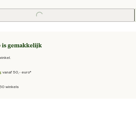
e prijs € 16,95
Loading...
 is gemakkelijk
winkel.
g
vanaf 50,- euro*
160 winkels