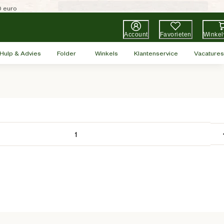
0 euro
Account
Favorieten
Winke
Hulp & Advies
Folder
Winkels
Klantenservice
Vacatures