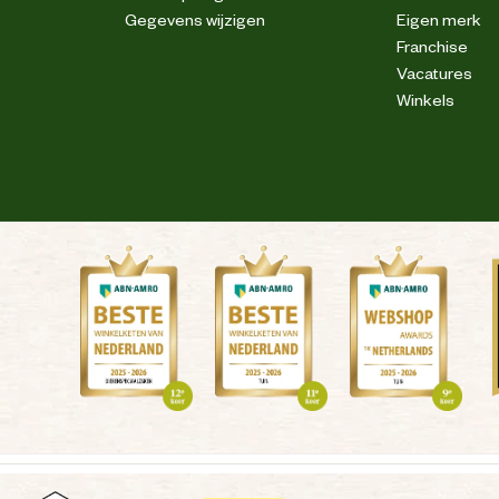
Gegevens wijzigen
Eigen merk
Franchise
Vacatures
Winkels