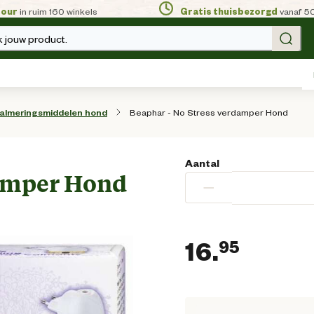
tour
in ruim 160 winkels
Gratis thuisbezorgd
vanaf 5
 jouw product.
Beaphar - No Stress verdamper Hond
almeringsmiddelen hond
Aantal
damper Hond
−
16.
95