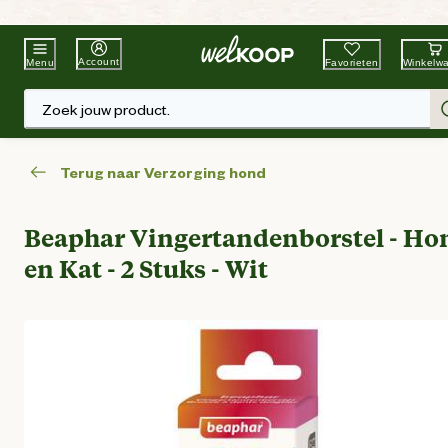
Beste Winkelketen
Tuin & Dier
Account
Favorieten
Winkelw
Menu
Zoek jouw product.
Terug naar Verzorging hond
Beaphar Vingertandenborstel - Ho
en Kat - 2 Stuks - Wit