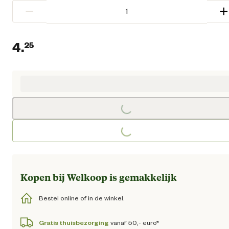
−
+
4.
25
Huidige prijs € 4,25
Loading...
Loading...
Kopen bij Welkoop is gemakkelijk
Bestel online of in de winkel.
Gratis thuisbezorging
vanaf 50,- euro*