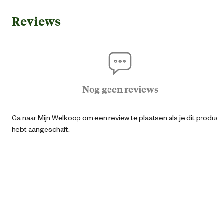
Reviews
Geschikt voor diersoort
Ho
Alle leeftijd
Geschikt voor leeftijdsfase
Seni
Nog geen reviews
Volwass
Ga naar Mijn Welkoop om een review te plaatsen als je dit produ
Algemene informatie
hebt aangeschaft.
Ean
87112312128
Artikel breedte
4.3 
Artikel diepte
2.6 