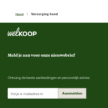
Artikel hoogte
14.7 
Hond
Verzorging hond
Inhoud consumenten eenheid
2 Stu
Kleur detail
W
Ter ondersteuning van
Geb
Meld je aan voor onze nieuwsbrief
Type diergeneesmiddel
Gebitsverzorgi
Ontvang de beste aanbiedingen en persoonlijk advies.
Verantwoordelijke marktdeelnemer (EU)
Aanmelden
Verantwoordelijke marktdeelnemer
Beaphar Nederland 
naam