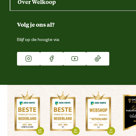
Over Welkoop
Gegevens wijzigen
Over ons
Duurzaamheid
Volg je ons al?
Eigen merk
Blijf op de hoogte via:
Franchise
Vacatures
Winkels