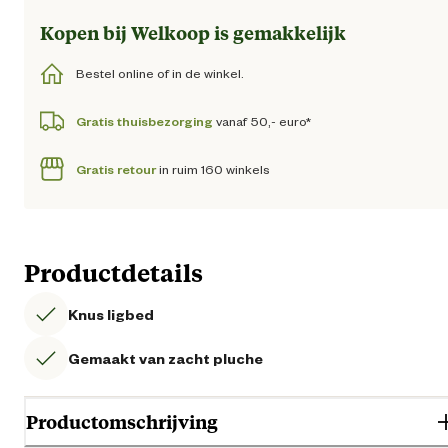
Kopen bij Welkoop is gemakkelijk
Bestel online of in de winkel.
Gratis thuisbezorging
vanaf 50,- euro*
Gratis retour
in ruim 160 winkels
Productdetails
Knus ligbed
Gemaakt van zacht pluche
Productomschrijving