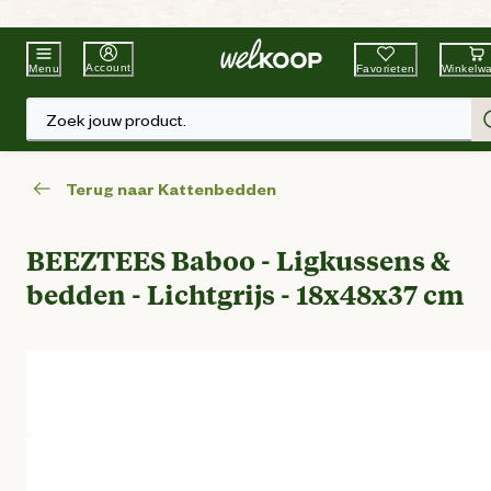
Beste Winkelketen
Tuin & Dier
Account
Favorieten
Winkelw
Menu
Zoek jouw product.
Terug naar Kattenbedden
BEEZTEES Baboo - Ligkussens &
bedden - Lichtgrijs - 18x48x37 cm