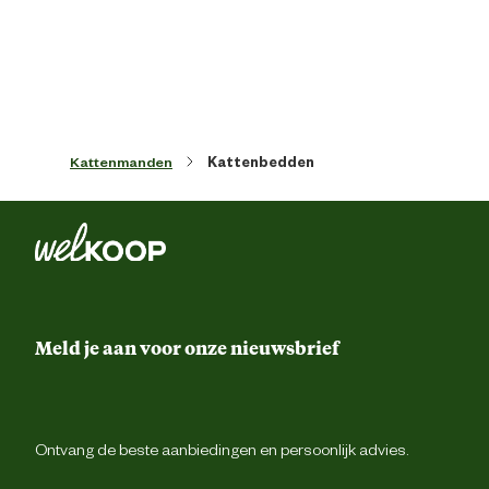
Materiaal & Samenstelling
Materiaal
Pluc
Kattenmanden
Kattenbedden
Verantwoordelijke marktdeelnemer (EU)
Verantwoordelijke
Beezte
marktdeelnemer naam
Verantwoordelijke
Energieweg 4, 5145 
marktdeelnemer postadres
Waalwijk, the Netherlan
Meld je aan voor onze nieuwsbrief
Verantwoordelijke
backoffice@beeztees.c
marktdeelnemer mailadres
Ontvang de beste aanbiedingen en persoonlijk advies.