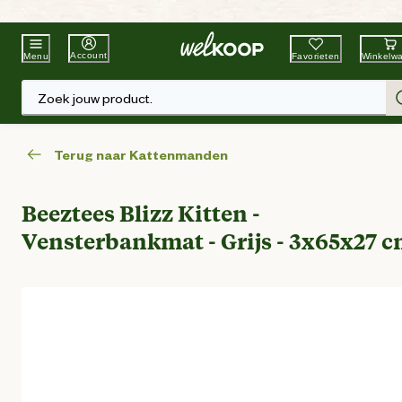
Beste Winkelketen
Tuin & Dier
Account
Favorieten
Winkelw
Menu
Zoek jouw product.
Terug naar Kattenmanden
Beeztees Blizz Kitten -
Vensterbankmat - Grijs - 3x65x27 