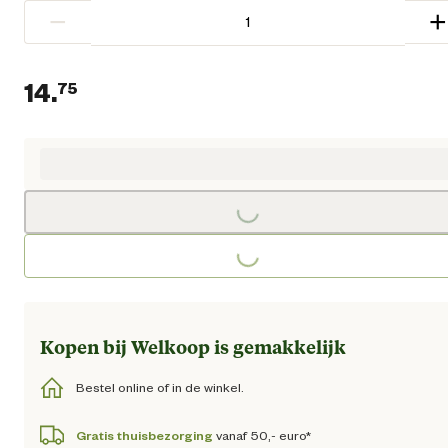
−
+
14.
75
Huidige prijs € 14,75
Loading...
Loading...
Kopen bij Welkoop is gemakkelijk
Bestel online of in de winkel.
Gratis thuisbezorging
vanaf 50,- euro*