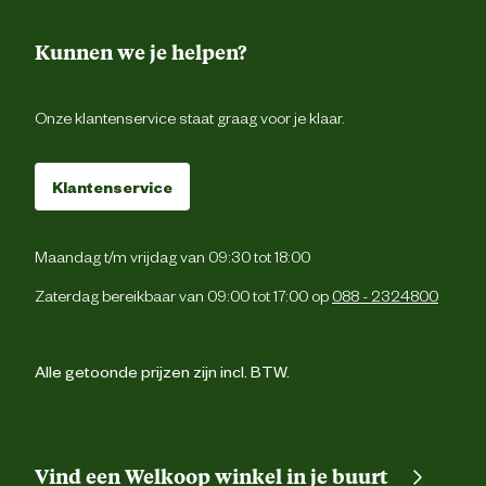
Kunnen we je helpen?
Verantwoordelijke
backoffice@beeztees.c
marktdeelnemer mailadres
Onze klantenservice staat graag voor je klaar.
Klantenservice
Maandag t/m vrijdag van 09:30 tot 18:00
Zaterdag bereikbaar van 09:00 tot 17:00 op
088 - 2324800
Alle getoonde prijzen zijn incl. BTW.
Vind een Welkoop winkel in je buurt