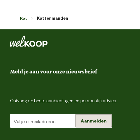
Wasvoorschrift
Wassen op 30 grade
Kat
Kattenmanden
Materiaal & Samenstelling
Materiaal
Pluc
Advies & Onderhoud
Meld je aan voor onze nieuwsbrief
Onderhouds eigenschappen
Wasba
Verantwoordelijke marktdeelnemer (EU)
Ontvang de beste aanbiedingen en persoonlijk advies.
Verantwoordelijke
Beezte
marktdeelnemer naam
Aanmelden
Verantwoordelijke
Energieweg 4, 5145 
marktdeelnemer postadres
Waalwijk, the Netherlan