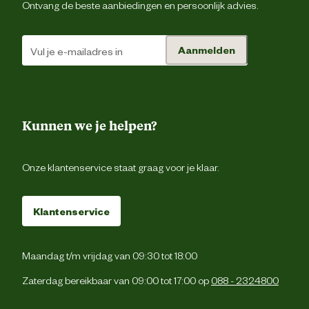
Ontvang de beste aanbiedingen en persoonlijk advies.
Verantwoordelijke
Energieweg 4, 5145 
marktdeelnemer postadres
Waalwijk, the Netherlan
Aanmelden
Verantwoordelijke
backoffice@beeztees.c
marktdeelnemer mailadres
Kunnen we je helpen?
Onze klantenservice staat graag voor je klaar.
Klantenservice
Maandag t/m vrijdag van 09:30 tot 18:00
Zaterdag bereikbaar van 09:00 tot 17:00 op
088 - 2324800