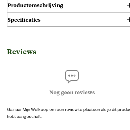
Productomschrijving
Specificaties
Gebruik & Geschiktheid
Reviews
Ho
Geschikt voor diersoort
K
Algemene informatie
Nog geen reviews
Ean
87126951502
Ga naar Mijn Welkoop om een review te plaatsen als je dit produ
Aantal voerbakken
hebt aangeschaft.