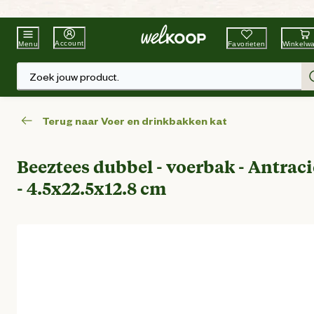
Beste Winkelketen
Tuin & Dier
Account
Favorieten
Winkelw
Menu
Zoek jouw product.
Terug naar Voer en drinkbakken kat
Beeztees dubbel - voerbak - Antraci
- 4.5x22.5x12.8 cm