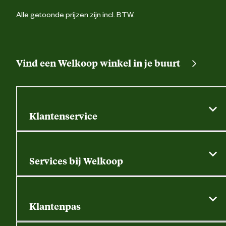
Alle getoonde prijzen zijn incl. BTW.
Vind een Welkoop winkel in je buurt
Klantenservice
Algemene actievoorwaarden
Klantenservice
Services bij Welkoop
Contactformulier
Alle services
Thuisbezorgen
Bewateringsadvies
Retouren, service en garantie
Klantenpas
Dierspecialist