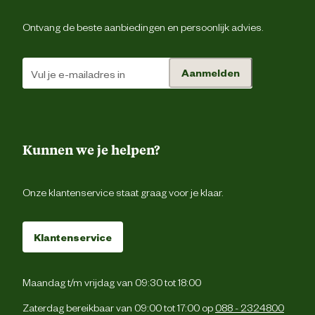
Verantwoordelijke
Energieweg 4, 5145 
marktdeelnemer postadres
Waalwijk, the Netherlan
Ontvang de beste aanbiedingen en persoonlijk advies.
Verantwoordelijke
backoffice@beeztees.c
Aanmelden
marktdeelnemer mailadres
Kunnen we je helpen?
Onze klantenservice staat graag voor je klaar.
Klantenservice
Maandag t/m vrijdag van 09:30 tot 18:00
Zaterdag bereikbaar van 09:00 tot 17:00 op
088 - 2324800