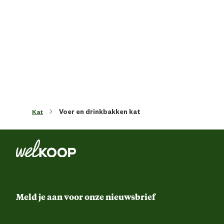
Artikel diepte
17 
Artikel hoogte
3.5 
Kleur detail
Antraci
Kat
Voer en drinkbakken kat
Materiaal & Samenstelling
Materiaal
Plast
Verantwoordelijke marktdeelnemer (EU)
Meld je aan voor onze nieuwsbrief
Verantwoordelijke
Beezte
marktdeelnemer naam