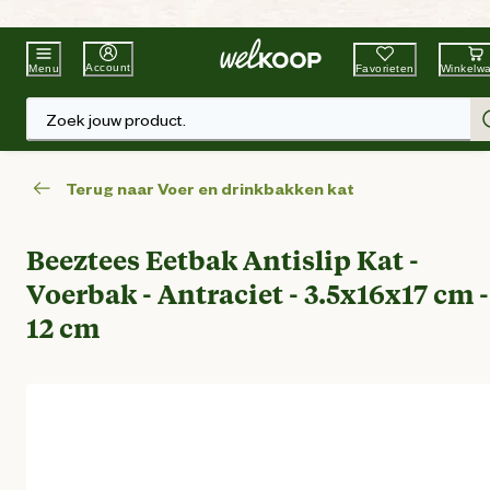
Beste Winkelketen
Tuin & Dier
Account
Favorieten
Winkelw
Menu
Zoek jouw product.
Terug naar Voer en drinkbakken kat
Beeztees Eetbak Antislip Kat -
Voerbak - Antraciet - 3.5x16x17 cm -
12 cm