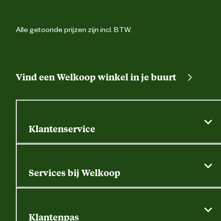
Alle getoonde prijzen zijn incl. BTW.
Vind een Welkoop winkel in je buurt
Klantenservice
Algemene actievoorwaarden
Klantenservice
Services bij Welkoop
Contactformulier
Alle services
Thuisbezorgen
Bewateringsadvies
Retouren, service en garantie
Klantenpas