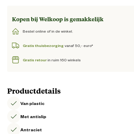
Loading...
Kopen bij Welkoop is gemakkelijk
Bestel online of in de winkel.
Gratis thuisbezorging
vanaf 50,- euro*
Gratis retour
in ruim 160 winkels
Productdetails
Van plastic
Met antislip
Antraciet