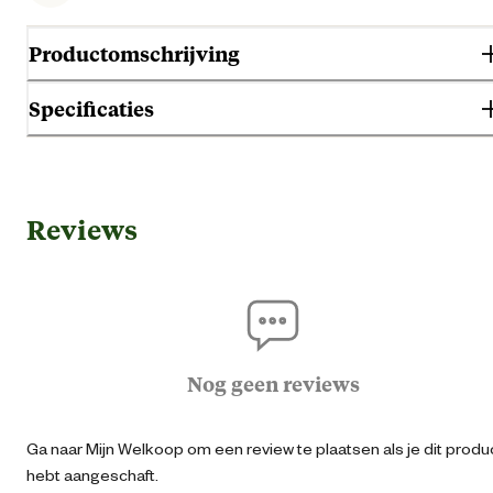
Productomschrijving
Specificaties
Gebruik & Geschiktheid
Reviews
Geschikt voor diersoort
K
Algemene informatie
Ean
87126951502
Nog geen reviews
Artikel breedte
16 
Ga naar Mijn Welkoop om een review te plaatsen als je dit produ
hebt aangeschaft.
Artikel diameter
12 