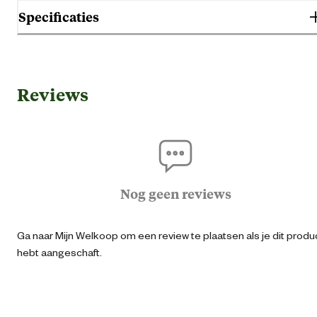
Specificaties
Gebruik & Geschiktheid
Reviews
Geschikt voor ras
1-3 
Algemene informatie
Ean
87126951139
Nog geen reviews
Artikel breedte
30 
Ga naar Mijn Welkoop om een review te plaatsen als je dit produ
hebt aangeschaft.
Artikel diepte
30 
Artikel hoogte
45 