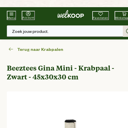
Beste Winkelketen
Tuin & Dier
Account
Favorieten
Winkelw
Menu
Zoek jouw product.
Terug naar Krabpalen
Beeztees Gina Mini - Krabpaal -
Zwart - 45x30x30 cm