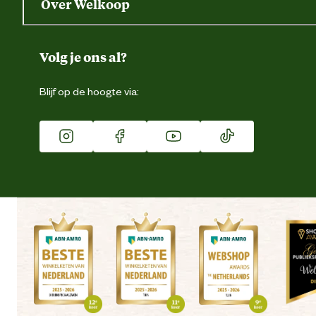
Over Welkoop
Gegevens wijzigen
Over ons
Duurzaamheid
Volg je ons al?
Eigen merk
Blijf op de hoogte via:
Franchise
Vacatures
Winkels