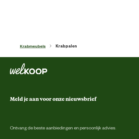
Kleur detail
Zwa
Materiaal & Samenstelling
Krabmeubels
Krabpalen
Materiaal
St
Verantwoordelijke marktdeelnemer (EU)
Verantwoordelijke
Beezte
marktdeelnemer naam
Meld je aan voor onze nieuwsbrief
Verantwoordelijke
Energieweg 4, 5145 
marktdeelnemer postadres
Waalwijk, the Netherlan
Verantwoordelijke
backoffice@beeztees.c
Ontvang de beste aanbiedingen en persoonlijk advies.
marktdeelnemer mailadres