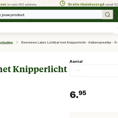
tour
in ruim 160 winkels
Gratis thuisbezorgd
vanaf 5
 jouw product.
Beeztees Latex Lichtbal met Knipperlicht - Kattenspeeltje - 6
enballen
Aantal
met Knipperlicht
−
6.
95