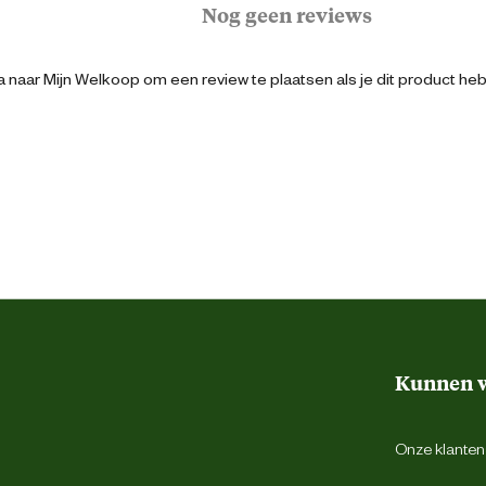
Nog geen reviews
 naar Mijn Welkoop om een review te plaatsen als je dit product he
8712695065159
9 cm
6 cm
5 cm
16 cm
Kunnen w
Lichtgevend
Onze klantens