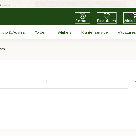
0 euro
Account
Favorieten
Winke
Hulp & Advies
Folder
Winkels
Klantenservice
Vacatures
 cm