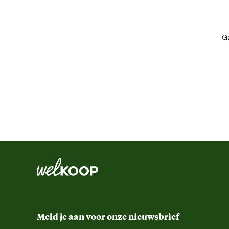
Algemene informatie
Ga
Ean
Artikel breedte
Artikel diameter
Artikel diepte
Artikel hoogte
Functionele eigenschappen
Meld je aan voor onze nieuwsbrief