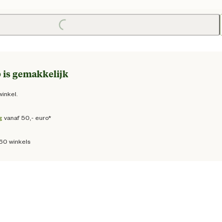
 prijs € 6,95
Loading...
 is gemakkelijk
winkel.
g
vanaf 50,- euro*
160 winkels