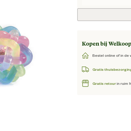
Huidige
Kopen bij Welkoop
Bestel online of in de 
Gratis thuisbezorgin
Gratis retour
in ruim 