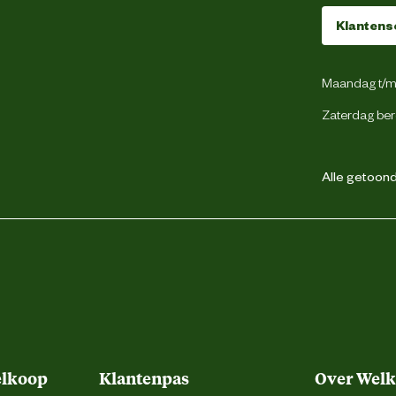
Bal
Klantens
Maandag t/m 
Latex
Zaterdag ber
Alle getoonde
Beeztees
weg 4, 5145 NW Waalwijk, the Netherlands
backoffice@beeztees.com
elkoop
Klantenpas
Over Wel