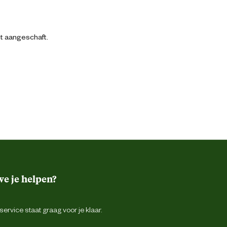
bt aangeschaft.
e je helpen?
ervice staat graag voor je klaar.