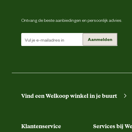
Type speelgoed
Materiaal & Samenstelling
Ontvang de beste aanbiedingen en persoonlijk advies.
Materiaal
Aanmelden
Verantwoordelijke marktdeelnemer (EU)
Verantwoordelijke marktdeelnemer naam
Verantwoordelijke marktdeelnemer postadres
Energie
Vind een Welkoop winkel in je buurt
Verantwoordelijke marktdeelnemer mailadres
Klantenservice
Services bij W