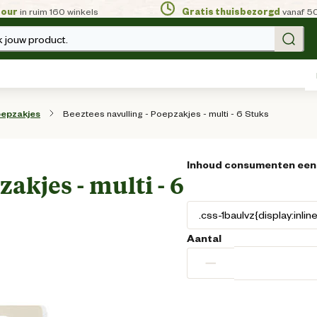
tour
in ruim 160 winkels
Gratis thuisbezorgd
vanaf 5
 jouw product.
Beeztees navulling - Poepzakjes - multi - 6 Stuks
epzakjes
Inhoud consumenten een
akjes - multi - 6
Aantal
−