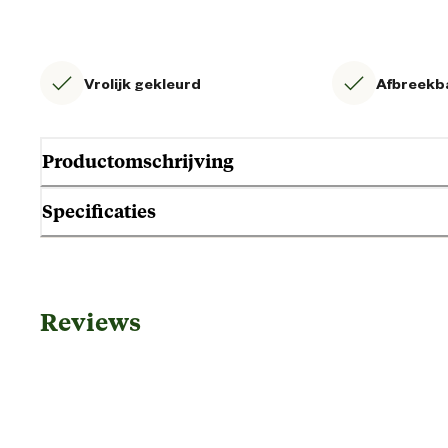
Vrolijk gekleurd
Afbreekb
Productomschrijving
Specificaties
Gebruik & Geschiktheid
Reviews
Geschikt voor diersoort
Algemene informatie
Ean