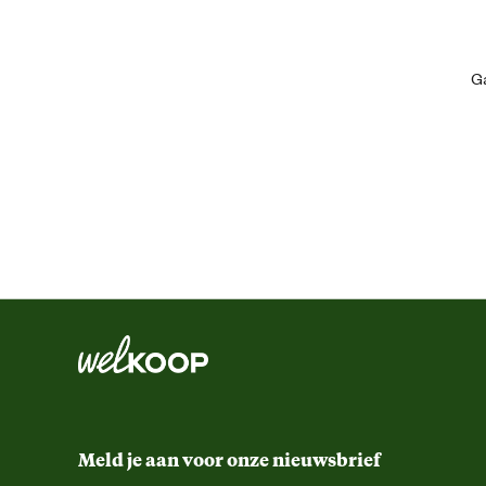
Artikel breedte
Ga
Artikel diepte
Artikel hoogte
Inhoud consumenten eenheid
Kleur detail
Materiaal & Samenstelling
Materiaal
Meld je aan voor onze nieuwsbrief