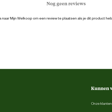
Nog geen reviews
10.2 cm
 naar Mijn Welkoop om een review te plaatsen als je dit product he
3.5 cm
28 cm
6 Stuks
multi
Kunnen w
Plastic
Onze klantens