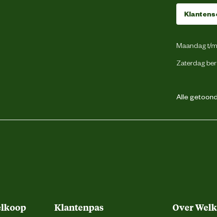
Klantens
Beeztees
Maandag t/m 
Zaterdag ber
weg 4, 5145 NW Waalwijk, the Netherlands
backoffice@beeztees.com
Alle getoonde
elkoop
Klantenpas
Over Wel