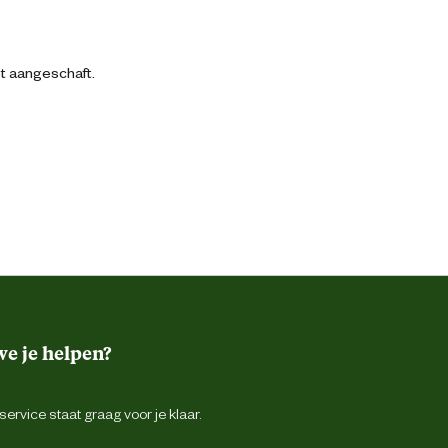
bt aangeschaft.
e je helpen?
ervice staat graag voor je klaar.