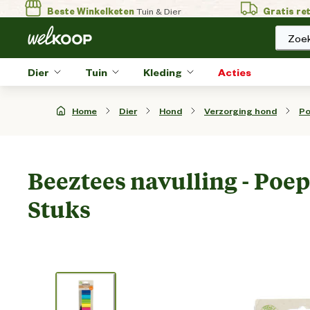
Beste Winkelketen
Tuin & Dier
Gratis re
Zoek
Dier
Tuin
Kleding
Acties
Home
Dier
Hond
Verzorging hond
Po
Beeztees navulling - Poepz
Stuks