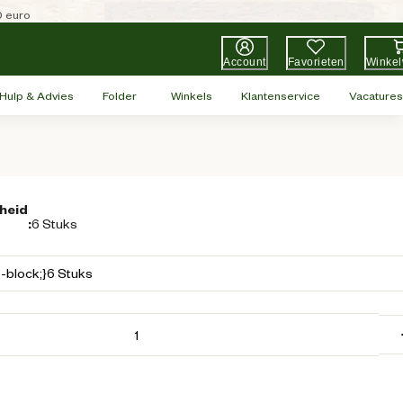
0 euro
Account
Favorieten
Winke
Hulp & Advies
Folder
Winkels
Klantenservice
Vacatures
heid
:
6 Stuks