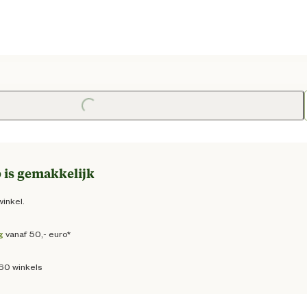
 prijs € 6,95
Loading...
 is gemakkelijk
winkel.
g
vanaf 50,- euro*
160 winkels