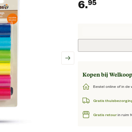
6.
95
Huidige
Kopen bij Welkoop
Bestel online of in de 
Gratis thuisbezorgin
Gratis retour
in ruim 