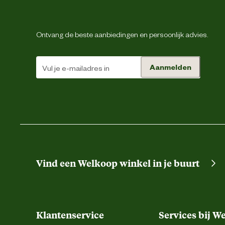
Verantwoordelijke marktdeelnemer (EU)
Ontvang de beste aanbiedingen en persoonlijk advies.
Verantwoordelijke marktdeelnemer naam
Aanmelden
Verantwoordelijke marktdeelnemer postadres
Energie
Verantwoordelijke marktdeelnemer mailadres
Vind een Welkoop winkel in je buurt
Klantenservice
Services bij W