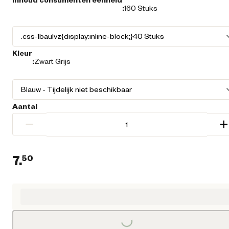
:
160 Stuks
Kleur
:
Zwart Grijs
Aantal
−
+
7.
50
Huidige prijs € 7,50
Loading...