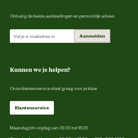
Verantwoordelijke
Energieweg 4, 5145 
marktdeelnemer postadres
Waalwijk, the Netherlan
Ontvang de beste aanbiedingen en persoonlijk advies.
Verantwoordelijke
backoffice@beeztees.c
Aanmelden
marktdeelnemer mailadres
Kunnen we je helpen?
Onze klantenservice staat graag voor je klaar.
Klantenservice
Maandag t/m vrijdag van 09:30 tot 18:00