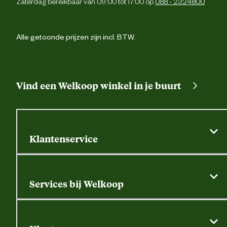
Zaterdag bereikbaar van 09:00 tot 17:00 op
088 - 2324800
Alle getoonde prijzen zijn incl. BTW.
Vind een Welkoop winkel in je buurt
Klantenservice
Algemene actievoorwaarden
Klantenservice
Services bij Welkoop
Contactformulier
Alle services
Thuisbezorgen
Bewateringsadvies
Retouren, service en garantie