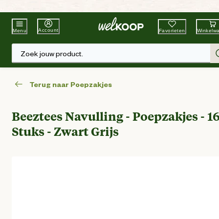
Beste Winkelketen
Tuin & Dier
Account
Favorieten
Winkelw
Menu
Zoek jouw product.
Terug naar Poepzakjes
Beeztees Navulling - Poepzakjes - 1
Stuks - Zwart Grijs