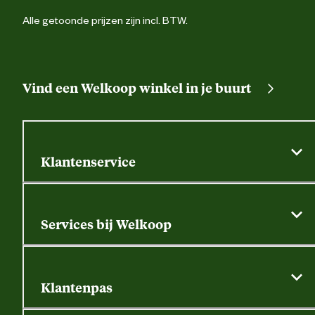
Alle getoonde prijzen zijn incl. BTW.
Vind een Welkoop winkel in je buurt
Klantenservice
Algemene actievoorwaarden
Klantenservice
Services bij Welkoop
Contactformulier
Alle services
Thuisbezorgen
Bewateringsadvies
Retouren, service en garantie
Klantenpas
Dierspecialist