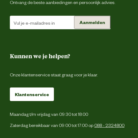
Ontvang de beste aanbiedingen en persoonlijk advies.
Verantwoordelijke
Energieweg 4, 5145 
marktdeelnemer postadres
Waalwijk, the Netherlan
Aanmelden
Verantwoordelijke
backoffice@beeztees.c
marktdeelnemer mailadres
Kunnen we je helpen?
Onze klantenservice staat graag voor je klaar.
Klantenservice
Maandag t/m vrijdag van 09:30 tot 18:00
Zaterdag bereikbaar van 09:00 tot 17:00 op
088 - 2324800