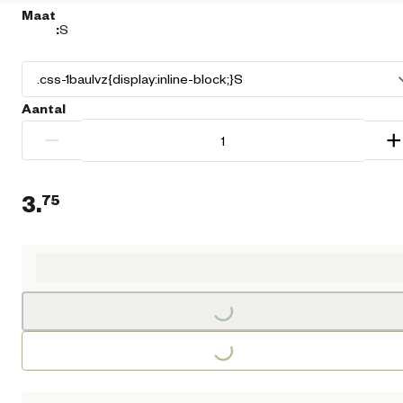
Maat
:
S
Aantal
−
+
3.
75
Huidige prijs € 3,75
Loading...
Loading...