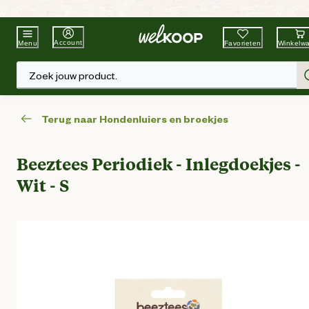
Beste Winkelketen
Tuin & Dier
Account
Favorieten
Winkelw
Menu
Zoek jouw product.
Terug naar Hondenluiers en broekjes
Beeztees Periodiek - Inlegdoekjes -
Wit - S