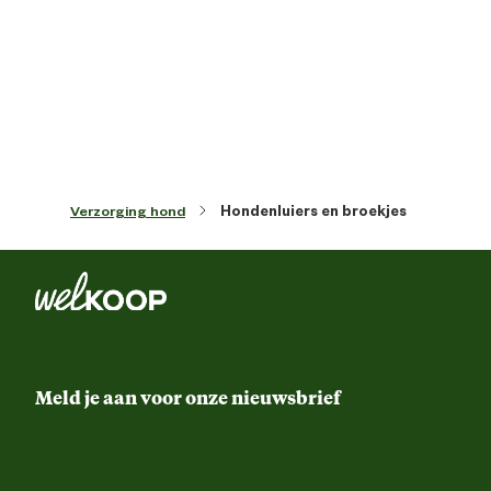
Artikel breedte
3 
Artikel diepte
6 
Artikel hoogte
17.3 
Verzorging hond
Hondenluiers en broekjes
Kleur detail
W
Materiaal & Samenstelling
Materiaal
Papi
Meld je aan voor onze nieuwsbrief
Verantwoordelijke marktdeelnemer (EU)
Verantwoordelijke
Beezte
marktdeelnemer naam