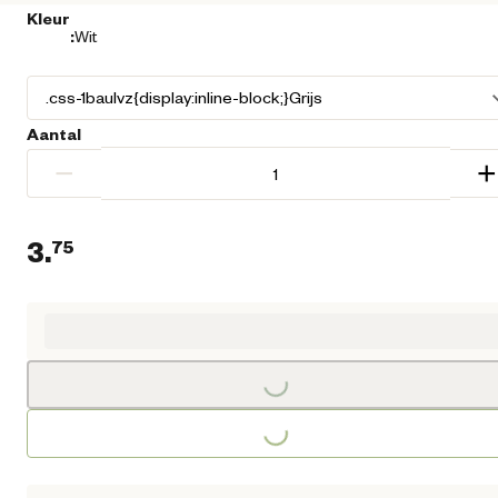
Kleur
:
Wit
Aantal
−
+
3.
75
Huidige prijs € 3,75
Loading...
Loading...