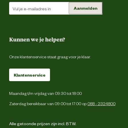
Aanmelden
Verantwoordelijke marktdeelnemer (EU)
Verantwoordelijke
Beezte
marktdeelnemer naam
Kunnen we je helpen?
Verantwoordelijke
Energieweg 4, 5145 
marktdeelnemer postadres
Waalwijk, the Netherlan
Onze klantenservice staat graag voor je klaar.
Verantwoordelijke
backoffice@beeztees.c
marktdeelnemer mailadres
Klantenservice
Maandag t/m vrijdag van 09:30 tot 18:00
Zaterdag bereikbaar van 09:00 tot 17:00 op
088 - 2324800
Alle getoonde prijzen zijn incl. BTW.