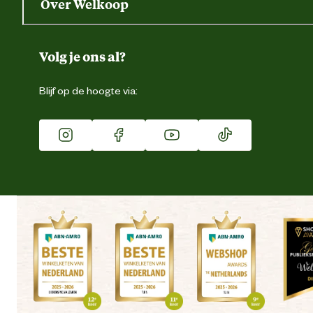
Over Welkoop
Gegevens wijzigen
Over ons
Duurzaamheid
Volg je ons al?
Eigen merk
Blijf op de hoogte via:
Franchise
Vacatures
Winkels