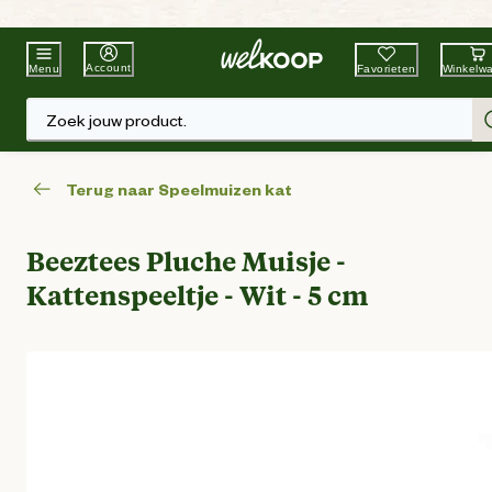
Beste Winkelketen
Tuin & Dier
Account
Favorieten
Winkelw
Menu
Zoek jouw product.
Terug naar Speelmuizen kat
Beeztees Pluche Muisje -
Kattenspeeltje - Wit - 5 cm