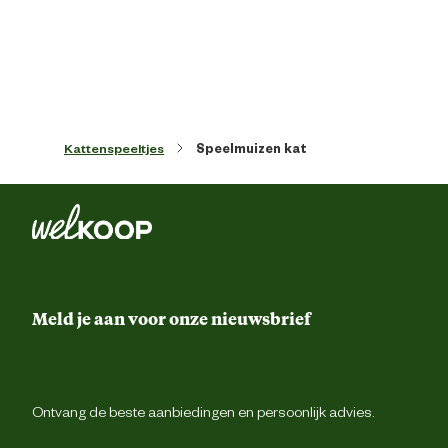
Artikel diameter
5 
Artikel diepte
2.5 
Artikel hoogte
15 
Kattenspeeltjes
Speelmuizen kat
Inhoud consumenten eenheid
3 Stu
Kleur detail
W
Meld je aan voor onze nieuwsbrief
Type speelgoed
Knuff
Materiaal & Samenstelling
Ontvang de beste aanbiedingen en persoonlijk advies.
Materiaal
Pluc