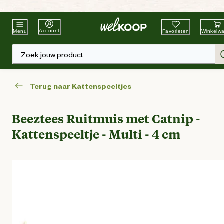
Beste Winkelketen
Tuin & Dier
Account
Favorieten
Winkelw
Menu
Zoek jouw product.
Terug naar Kattenspeeltjes
Beeztees Ruitmuis met Catnip -
Kattenspeeltje - Multi - 4 cm