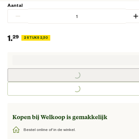
Aantal
−
+
1.
29
2 STUKS 2,50
Huidige prijs € 1,29
Loading...
Loading...
Kopen bij Welkoop is gemakkelijk
Bestel online of in de winkel.