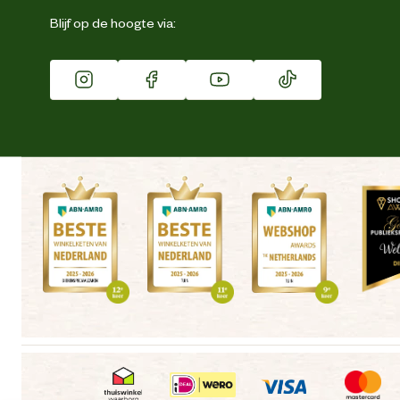
Eigen merk
Blijf op de hoogte via:
Franchise
Vacatures
Winkels