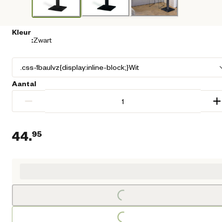
Kleur
:
Zwart
Aantal
−
+
44.
95
Huidige prijs € 44,95
Loading...
Loading...