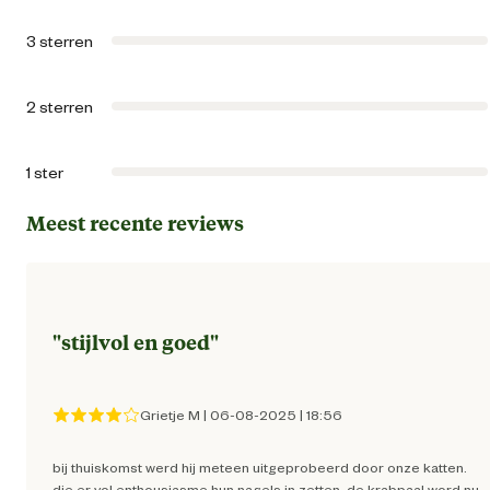
Artikel diepte
10 
3 sterren
Artikel hoogte
10 
2 sterren
Kleur detail
Zwa
1 ster
Materiaal & Samenstelling
Meest recente reviews
Materiaal
St
Verantwoordelijke marktdeelnemer (EU)
"
stijlvol en goed
"
Verantwoordelijke
Beezte
marktdeelnemer naam
Grietje M
|
06-08-2025
|
18:56
Verantwoordelijke
Energieweg 4, 5145 
bij thuiskomst werd hij meteen uitgeprobeerd door onze katten.
marktdeelnemer postadres
Waalwijk, the Netherlan
die er vol enthousiasme hun nagels in zetten. de krabpaal word nu