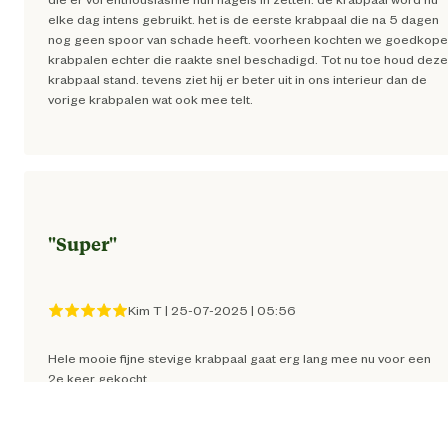
elke dag intens gebruikt. het is de eerste krabpaal die na 5 dagen
nog geen spoor van schade heeft. voorheen kochten we goedkope
Verantwoordelijke
backoffice@beeztees.c
krabpalen echter die raakte snel beschadigd. Tot nu toe houd deze
marktdeelnemer mailadres
krabpaal stand. tevens ziet hij er beter uit in ons interieur dan de
vorige krabpalen wat ook mee telt.
"
Super
"
Kim T
|
25-07-2025
|
05:56
Hele mooie fijne stevige krabpaal gaat erg lang mee nu voor een
2e keer gekocht