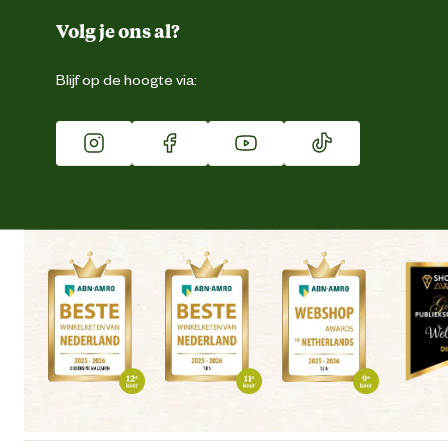
Duurzaamheid
Volg je ons al?
Eigen merk
Blijf op de hoogte via:
Franchise
Vacatures
Winkels