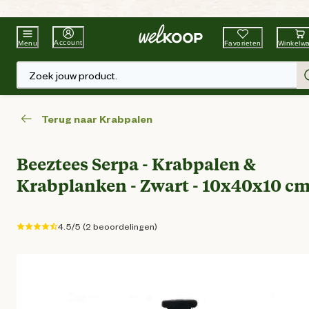
Beste Winkelketen
Tuin & Dier
Account
Favorieten
Winkelw
Menu
Zoek jouw product.
Terug naar Krabpalen
Beeztees Serpa - Krabpalen &
Krabplanken - Zwart - 10x40x10 c
4.5/5 (2 beoordelingen)