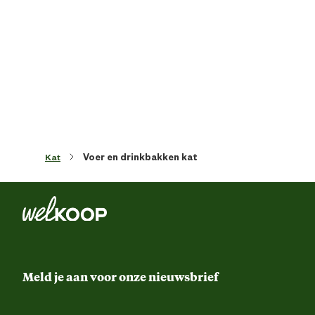
Artikel diameter
11 
Artikel diepte
11.5 
Artikel hoogte
5 
Kat
Voer en drinkbakken kat
Kleur detail
Mul
Smaak aroma detail
V
Materiaal & Samenstelling
Meld je aan voor onze nieuwsbrief
Materiaal
Porsele