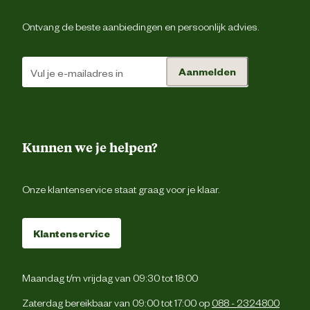
Verantwoordelijke marktdeelnemer (EU)
Ontvang de beste aanbiedingen en persoonlijk advies.
Verantwoordelijke
Beezte
marktdeelnemer naam
Aanmelden
Verantwoordelijke
Energieweg 4, 5145 
marktdeelnemer postadres
Waalwijk, the Netherlan
Kunnen we je helpen?
Verantwoordelijke
backoffice@beeztees.c
marktdeelnemer mailadres
Onze klantenservice staat graag voor je klaar.
Klantenservice
Maandag t/m vrijdag van 09:30 tot 18:00
Zaterdag bereikbaar van 09:00 tot 17:00 op
088 - 2324800