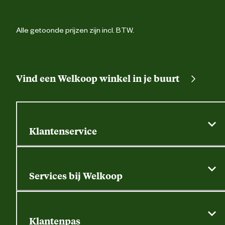
Alle getoonde prijzen zijn incl. BTW.
Vind een Welkoop winkel in je buurt
Klantenservice
Algemene actievoorwaarden
Klantenservice
Services bij Welkoop
Contactformulier
Alle services
Thuisbezorgen
Bewateringsadvies
Retouren, service en garantie
Klantenpas