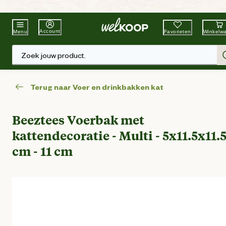
Beste Winkelketen
Tuin & Dier
Account
Favorieten
Winkelw
Menu
Zoek jouw product.
Terug naar Voer en drinkbakken kat
Beeztees Voerbak met
kattendecoratie - Multi - 5x11.5x11.
cm - 11 cm