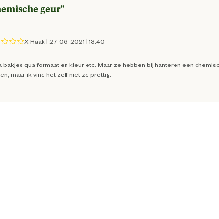
emische geur
"
8712695150176
X Haak
|
27-06-2021
|
13:40
 bakjes qua formaat en kleur etc. Maar ze hebben bij hanteren een chemische
1
n, maar ik vind het zelf niet zo prettig.
14.5 cm
12 cm
14.5 cm
3.5 cm