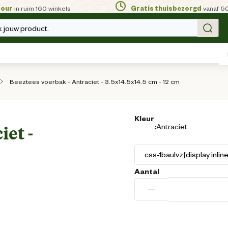
tour
in ruim 160 winkels
Gratis thuisbezorgd
vanaf 5
 jouw product.
Beeztees voerbak - Antraciet - 3.5x14.5x14.5 cm - 12 cm
Kleur
:
Antraciet
iet -
Aantal
−