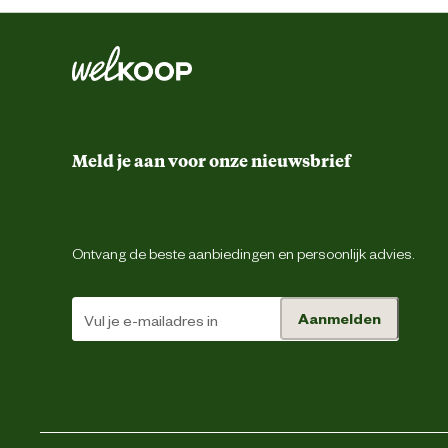
Kleur detail
Materiaal & Samenstelling
Materiaal
Meld je aan voor onze nieuwsbrief
Verantwoordelijke marktdeelnemer (EU)
Verantwoordelijke marktdeelnemer naam
Ontvang de beste aanbiedingen en persoonlijk advies.
Verantwoordelijke marktdeelnemer postadres
Energie
Aanmelden
Verantwoordelijke marktdeelnemer mailadres