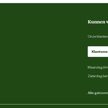
Antraciet
Kunnen w
Plastic
Onze klantens
Klantens
Beeztees
Maandag t/m 
weg 4, 5145 NW Waalwijk, the Netherlands
Zaterdag ber
backoffice@beeztees.com
Alle getoonde