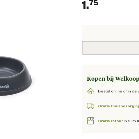
1.
75
Huidige 
Kopen bij Welkoop
Bestel online of in de 
Gratis thuisbezorgin
Gratis retour
in ruim 