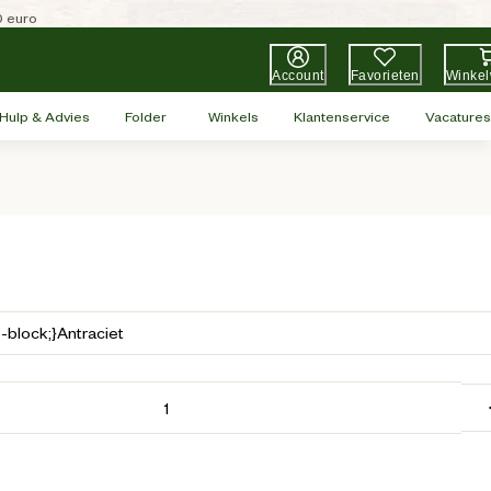
0 euro
Account
Favorieten
Winke
Hulp & Advies
Folder
Winkels
Klantenservice
Vacatures