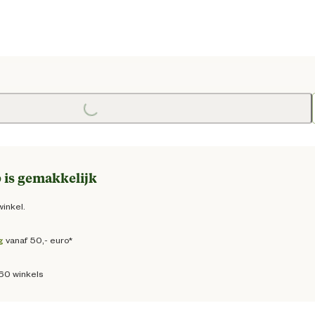
Loading...
prijs € 1,75
 is gemakkelijk
winkel.
g
vanaf 50,- euro*
160 winkels