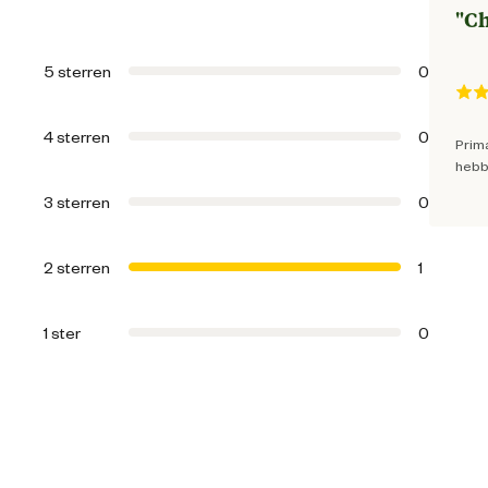
"
Ch
Algemene informatie
5 sterren
0
Ean
4 sterren
0
Prima
Aantal voerbakken
hebbe
3 sterren
0
Artikel breedte
2 sterren
1
Artikel diameter
1 ster
0
Artikel diepte
Artikel hoogte