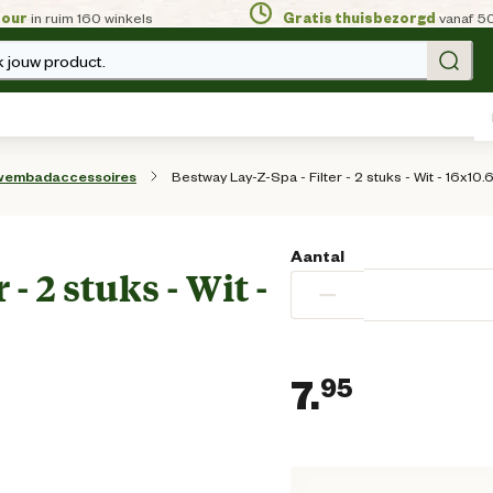
tour
in ruim 160 winkels
Gratis thuisbezorgd
vanaf 5
 jouw product.
Bestway Lay-Z-Spa - Filter - 2 stuks - Wit - 16x10
wembadaccessoires
Aantal
- 2 stuks - Wit -
−
7.
95