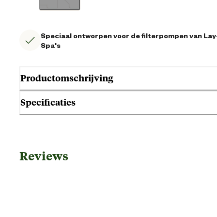
Speciaal ontworpen voor de filterpompen van Lay
Spa's
Productomschrijving
Specificaties
Algemene informatie
Reviews
Ean
Artikel breedte
Artikel diepte