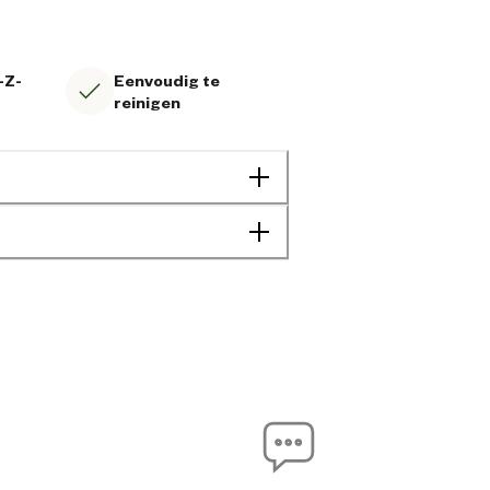
-Z-
Eenvoudig te
reinigen
6942138981155
10.6 cm
10.6 cm