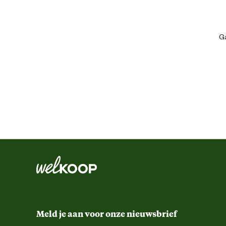
Artikel hoogte
Ga
Inhoud consumenten eenheid
Kleur detail
Materiaal & Samenstelling
Materiaal
Verantwoordelijke marktdeelnemer (EU)
Verantwoordelijke marktdeelnemer naam
Meld je aan voor onze nieuwsbrief