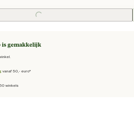
prijs € 7,95
Loading...
 is gemakkelijk
winkel.
g
vanaf 50,- euro*
160 winkels