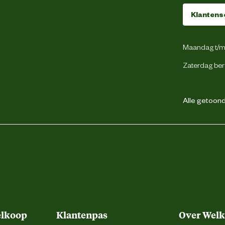
stenza 5, 20098 San Giuliano Milanese MI,
Klantens
Italië
Maandag t/m 
service@bestwaycorp.nl
Zaterdag ber
Alle getoonde
elkoop
Klantenpas
Over Wel