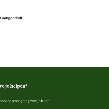
bt aangeschaft.
e je helpen?
ervice staat graag voor je klaar.