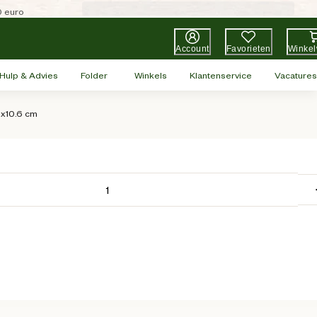
0 euro
Account
Favorieten
Winke
Hulp & Advies
Folder
Winkels
Klantenservice
Vacatures
.6x10.6 cm