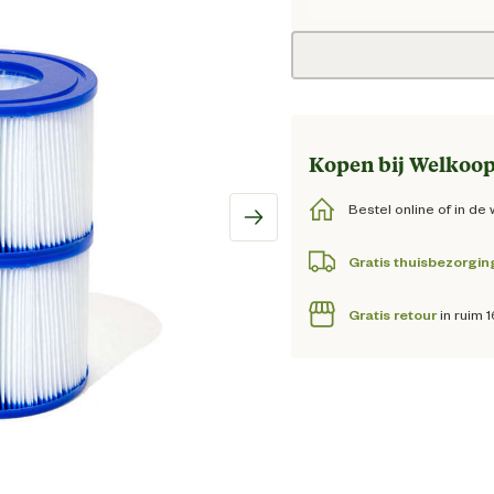
Huidige 
Kopen bij Welkoop
Bestel online of in de 
Gratis thuisbezorgin
Gratis retour
in ruim 