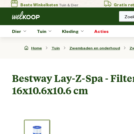
Beste Winkelketen
Tuin & Dier
Gratis re
Zoek
Dier
Tuin
Kleding
Acties
Home
Tuin
Zwembaden en onderhoud
Z
Bestway Lay-Z-Spa - Filter 
16x10.6x10.6 cm