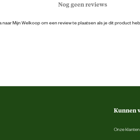
Nog geen reviews
16 cm
 naar Mijn Welkoop om een review te plaatsen als je dit product he
2 Stuks
Wit
Kunststof
Kunnen w
Bestway Europe S.p.A.
Onze klantens