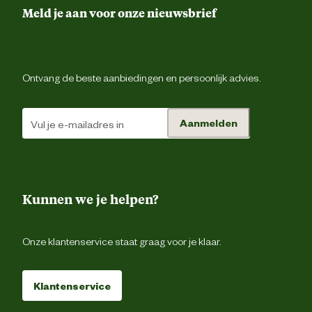
Preventieve werki
Meld je aan voor onze nieuwsbrief
Inhoud
consumenten
4 Stu
eenheid
Ontvang de beste aanbiedingen en persoonlijk advies.
Productvorm
Druppe
Aanmelden
Tegen soort
Vlooi
ongedierte
Niet gespeende pups van minder dan 8 wek
oud niet behandelen. Niet gebruiken b
Kunnen we je helpen?
Waarschuwing
overgevoeligheid voor één van de bestanddel
van dit produc
Onze klantenservice staat graag voor je klaar.
Materiaal & Samenstelling
Klantenservice
Samenstelling
Pipet 4,0ml: Imidacloprid 400 mg, E321 4,0 