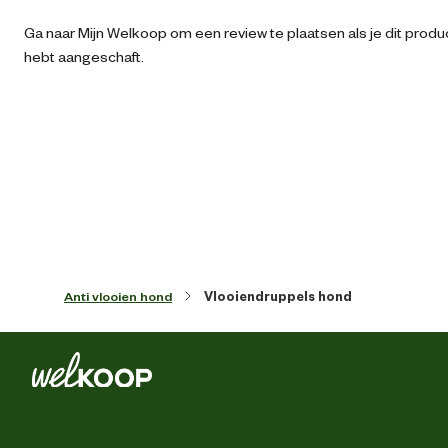
ongemakken.
Ga naar Mijn Welkoop om een review te plaatsen als je dit produ
Algemene informatie
hebt aangeschaft.
Koop je diergeneesmiddel veilig en vertrouwd bij Welkoop
Ean
40072210248
Algemene
maat
Artikel breedte
10.5 
Artikel diepte
2.5 
Anti vlooien hond
Vlooiendruppels hond
Artikel hoogte
17 
Bestrijd
Functionele
eigenschappen