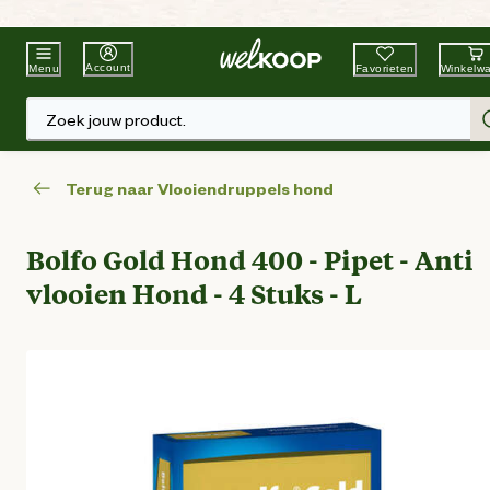
Beste Winkelketen
Tuin & Dier
Account
Favorieten
Winkelw
Menu
Zoek jouw product.
Terug naar Vlooiendruppels hond
Bolfo Gold Hond 400 - Pipet - Anti
vlooien Hond - 4 Stuks - L