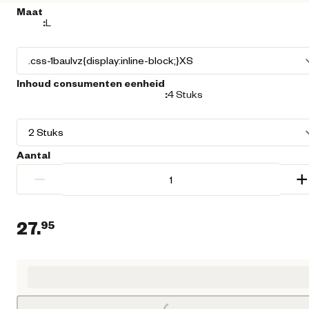
Maat
:
L
Inhoud consumenten eenheid
:
4 Stuks
Aantal
−
+
27.
95
Huidige prijs € 27,95