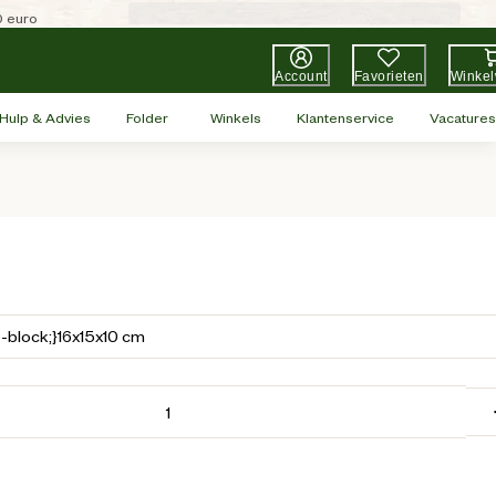
0 euro
Account
Favorieten
Winke
Hulp & Advies
Folder
Winkels
Klantenservice
Vacatures