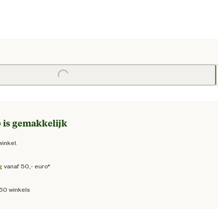
e prijs € 14,95
Loading...
 is gemakkelijk
winkel.
g
vanaf 50,- euro*
160 winkels