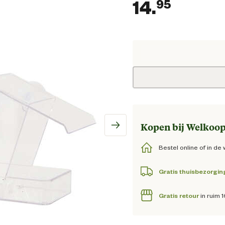
14.
95
Huidig
Kopen bij Welkoop
Bestel online of in de 
Gratis thuisbezorgin
Gratis retour
in ruim 