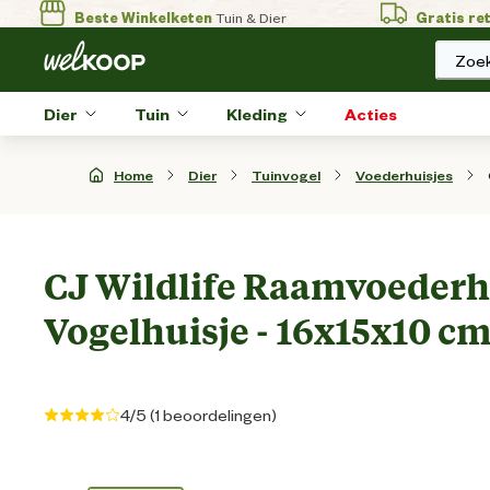
Beste Winkelketen
Tuin & Dier
Gratis re
Zoek
Dier
Tuin
Kleding
Acties
Home
Dier
Tuinvogel
Voederhuisjes
CJ Wildlife Raamvoederh
Vogelhuisje - 16x15x10 c
4/5 (1 beoordelingen)