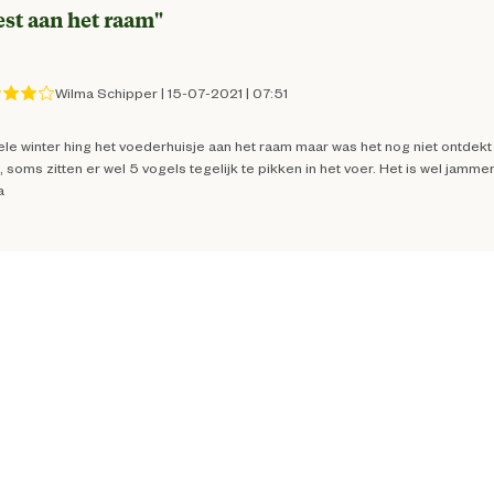
est aan het raam
"
10 cm
Wilma Schipper
|
15-07-2021
|
07:51
16 cm
le winter hing het voederhuisje aan het raam maar was het nog niet ontdekt d
 soms zitten er wel 5 vogels tegelijk te pikken in het voer. Het is wel jammer
a
Polycarbonaat