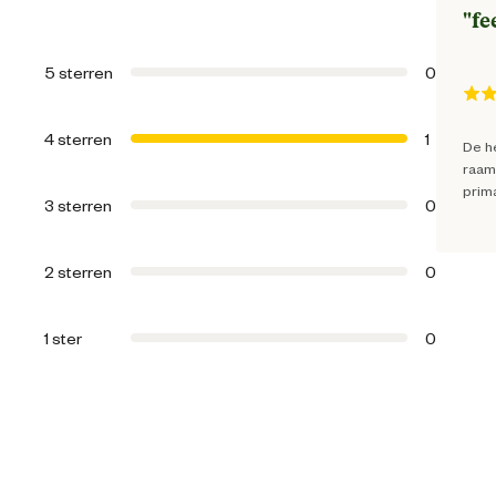
"
fe
Artikel diepte
5 sterren
0
Artikel hoogte
4 sterren
1
De he
raam,
Materiaal & Samenstelling
prim
3 sterren
0
Materiaal
2 sterren
0
1 ster
0