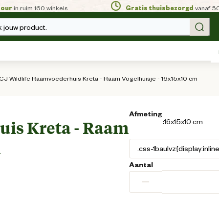
tour
in ruim 160 winkels
Gratis thuisbezorgd
vanaf 5
 jouw product.
CJ Wildlife Raamvoederhuis Kreta - Raam Vogelhuisje - 16x15x10 cm
Afmeting
:
16x15x10 cm
uis Kreta - Raam
m
Aantal
−