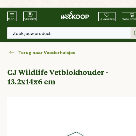
Beste Winkelketen
Tuin & Dier
Account
Favorieten
Winkelw
Menu
Zoek jouw product.
Terug naar Voederhuisjes
CJ Wildlife Vetblokhouder -
13.2x14x6 cm