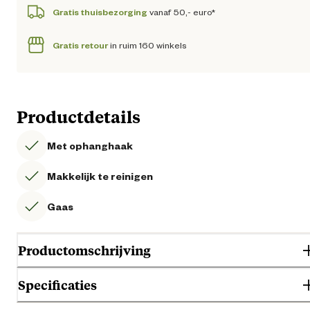
Gratis thuisbezorging
vanaf 50,- euro*
Gratis retour
in ruim 160 winkels
Productdetails
Met ophanghaak
Makkelijk te reinigen
Gaas
Productomschrijving
Specificaties
CJ Wildlife Vetblokhouder is een eenvoudige gazen houder voor
vetblokken. De houder is makkelijk op te hangen met de ophanghaak. 