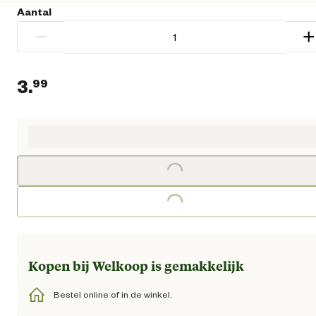
Aantal
−
+
3.
99
Huidige prijs € 3,99
Loading...
Loading...
Kopen bij Welkoop is gemakkelijk
Bestel online of in de winkel.