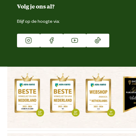
Duurzaamheid
Volg je ons al?
Eigen merk
Blijf op de hoogte via:
Franchise
Vacatures
Winkels