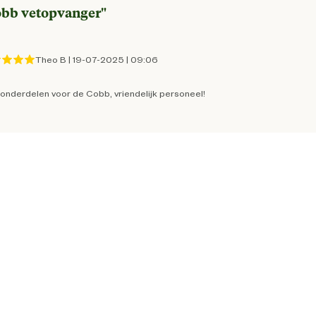
bb vetopvanger
"
6009688701364
Theo B
|
19-07-2025
|
09:06
30 cm
 onderdelen voor de Cobb, vriendelijk personeel!
29.5 cm
14.5 cm
6 Stuks
rvs
30 cm