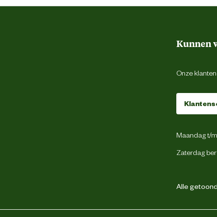
Aluminium
Kunnen w
Onze klantens
1 jaar
Klantens
Maandag t/m 
Zaterdag ber
Alle getoonde