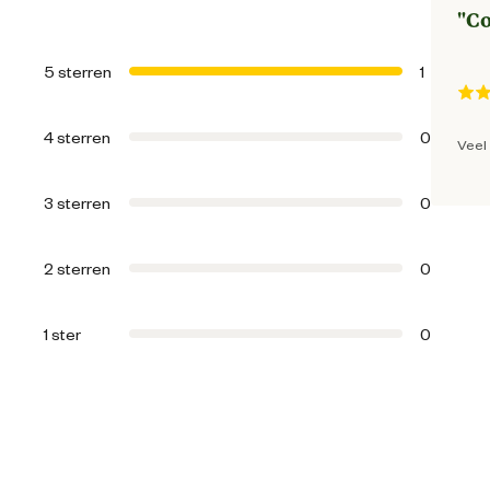
"
Co
Ean
5 sterren
1
Artikel breedte
4 sterren
0
Veel
Artikel diepte
3 sterren
0
Artikel hoogte
2 sterren
0
Inhoud consumenten eenheid
1 ster
0
Kleur detail
Lengte