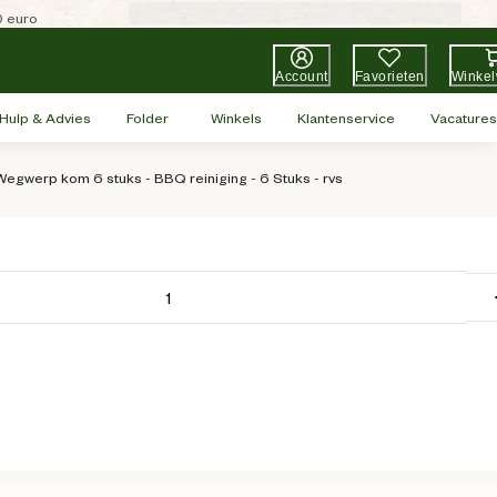
0 euro
Account
Favorieten
Winke
Hulp & Advies
Folder
Winkels
Klantenservice
Vacatures
egwerp kom 6 stuks - BBQ reiniging - 6 Stuks - rvs