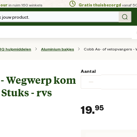
tour
in ruim 160 winkels
Gratis thuisbezorgd
vanaf 5
 jouw product.
Cobb As- of vetopvangers - W
BQ hulpmiddelen
Aluminium bakjes
Aantal
s - Wegwerp kom
−
 Stuks - rvs
19.
95