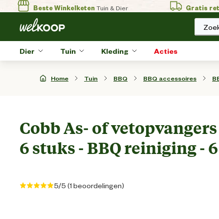
Beste Winkelketen
Tuin & Dier
Gratis re
Zoek
Dier
Tuin
Kleding
Acties
Home
Tuin
BBQ
BBQ accessoires
B
Cobb As- of vetopvanger
6 stuks - BBQ reiniging - 6
5/5 (1 beoordelingen)