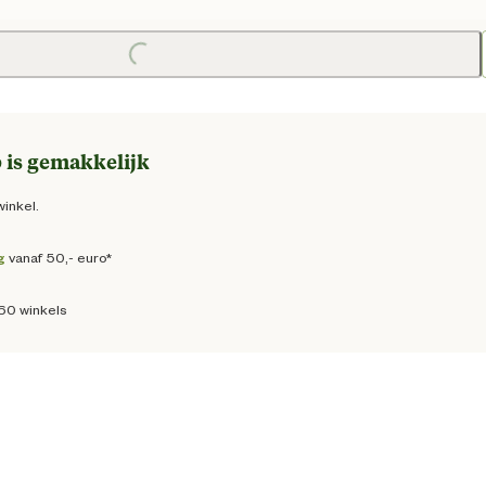
e prijs € 19,95
Loading...
 is gemakkelijk
winkel.
g
vanaf 50,- euro*
160 winkels