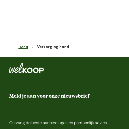
Dierenkledingmaat
Kleur detail
bei
Materiaal & Samenstelling
Hond
Verzorging hond
Biologisch
N
Materiaal
Polyest
Advies & Onderhoud
Meld je aan voor onze nieuwsbrief
Onderhoudsadvies
Wassen op 30 grad
Verantwoordelijke marktdeelnemer (EU)
Ontvang de beste aanbiedingen en persoonlijk advies.