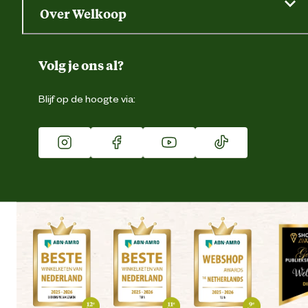
Saldo opvragen
Grondtest
Over Welkoop
Gegevens wijzigen
Over ons
Duurzaamheid
Volg je ons al?
Eigen merk
Blijf op de hoogte via:
Franchise
Vacatures
Winkels