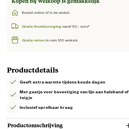
Kopen bij Welkoop is gemakkelijk
Bestel online of in de winkel.
Gratis thuisbezorging
vanaf 50,- euro*
Gratis retour
in ruim 160 winkels
Productdetails
Geeft extra warmte tijdens koude dagen
Met gaatje voor bevestiging van lijn aan halsband of
tuigje
Inclusief oprolbaar kraag
Productomschrijving