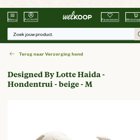
Beste Winkelketen
Tuin & Dier
Account
Favorieten
Winkelw
Menu
Zoek jouw product.
Terug naar Verzorging hond
Designed By Lotte Haida -
Hondentrui - beige - M