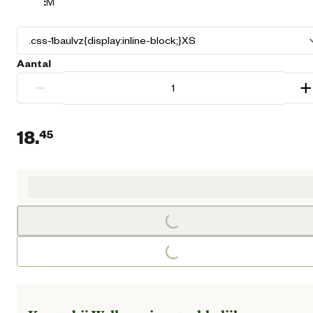
:
M
Aantal
−
+
18.
45
Huidige prijs € 18,45
Loading...
Loading...