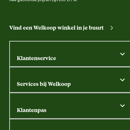
Vind een Welkoop winkel in je buurt
Klantenservice
Algemene actievoorwaarden
Klantenservice
Services bij Welkoop
Contactformulier
Alle services
Thuisbezorgen
Bewateringsadvies
Retouren, service en garantie
Klantenpas
Dierspecialist
Alles over de klantenpas
Gratis huisdier welkomstpakket